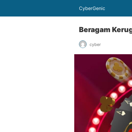
CyberGenic
Beragam Kerug
cyber