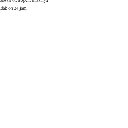
tidak on 24 jam.