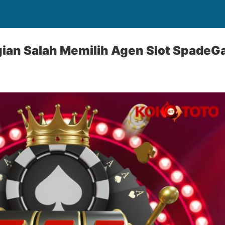
ian Salah Memilih Agen Slot Spade