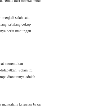
k semua dari mereka benar-
 menjadi salah satu
mang terbilang cukup
 hanya perlu menunggu
amat menentukan
dapatkan. Selain itu,
rapa diantaranya adalah
s mengalami kerugian besar