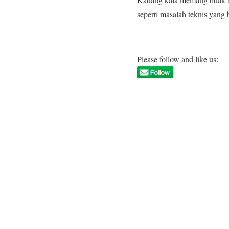
seperti masalah teknis yang 
Please follow and like us: