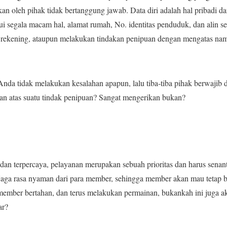
kan oleh pihak tidak bertanggung jawab. Data diri adalah hal pribadi da
tahui segala macam hal, alamat rumah, No. identitas penduduk, dan alin 
rekening, ataupun melakukan tindakan penipuan dengan mengatas na
nda tidak melakukan kesalahan apapun, lalu tiba-tiba pihak berwajib
n atas suatu tindak penipuan? Sangat mengerikan bukan?
 dan terpercaya, pelayanan merupakan sebuah prioritas dan harus senant
jaga rasa nyaman dari para member, sehingga member akan mau tetap be
ember bertahan, dan terus melakukan permainan, bukankah ini juga a
ar?