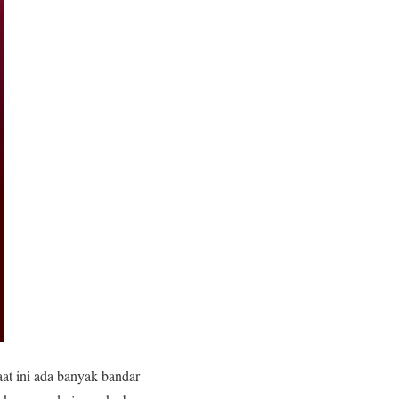
saat ini ada banyak bandar