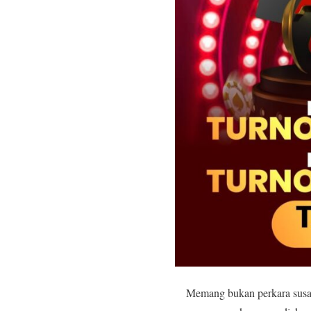
Memang bukan perkara sus