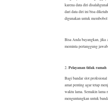
karena data diri disalahguna
dari data diri ini bisa dike
digunakan untuk membobol 
Bisa Anda bayangkan, jika A
meminta pertanggung jawaba
Pelayanan tidak ramah
Bagi bandar slot profesional
amat penting agar tetap men
waktu lama. Semakin lama m
menguntungkan untuk band