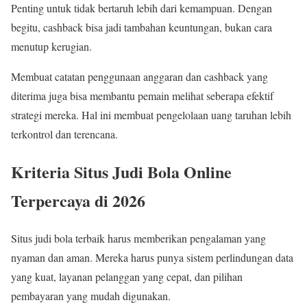
Penting untuk tidak bertaruh lebih dari kemampuan. Dengan
begitu, cashback bisa jadi tambahan keuntungan, bukan cara
menutup kerugian.
Membuat catatan penggunaan anggaran dan cashback yang
diterima juga bisa membantu pemain melihat seberapa efektif
strategi mereka. Hal ini membuat pengelolaan uang taruhan lebih
terkontrol dan terencana.
Kriteria Situs Judi Bola Online
Terpercaya di 2026
Situs judi bola terbaik harus memberikan pengalaman yang
nyaman dan aman. Mereka harus punya sistem perlindungan data
yang kuat, layanan pelanggan yang cepat, dan pilihan
pembayaran yang mudah digunakan.