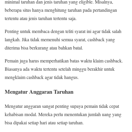
minimal taruhan dan jenis taruhan yang eligible. Misalnya,
beberapa situs hanya menghitung taruhan pada pertandingan
tertentu atau jenis taruhan tertentu saja.
Penting untuk membaca dengan teliti syarat ini agar tidak salah
langkah. Jika tidak memenuhi semua syarat, cashback yang
diterima bisa berkurang atau bahkan batal.
Pemain juga harus memperhatikan batas waktu klaim cashback.
Biasanya ada waktu tertentu setelah minggu berakhir untuk
mengklaim cashback agar tidak hangus.
Mengatur Anggaran Taruhan
Mengatur anggaran sangat penting supaya pemain tidak cepat
kehabisan modal. Mereka perlu menentukan jumlah uang yang
bisa dipakai setiap hari atau setiap taruhan.