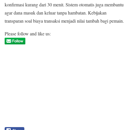
konfirmasi kurang dari 30 menit. Sistem otomatis juga membantu
agar dana masuk dan keluar tanpa hambatan. Kebijakan
transparan soal biaya transaksi menjadi nilai tambah bagi pemain.
Please follow and like us: