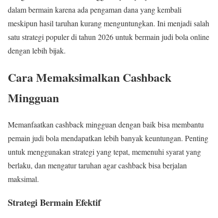
dalam bermain karena ada pengaman dana yang kembali
meskipun hasil taruhan kurang menguntungkan. Ini menjadi salah
satu strategi populer di tahun 2026 untuk bermain judi bola online
dengan lebih bijak.
Cara Memaksimalkan Cashback
Mingguan
Memanfaatkan cashback mingguan dengan baik bisa membantu
pemain judi bola mendapatkan lebih banyak keuntungan. Penting
untuk menggunakan strategi yang tepat, memenuhi syarat yang
berlaku, dan mengatur taruhan agar cashback bisa berjalan
maksimal.
Strategi Bermain Efektif