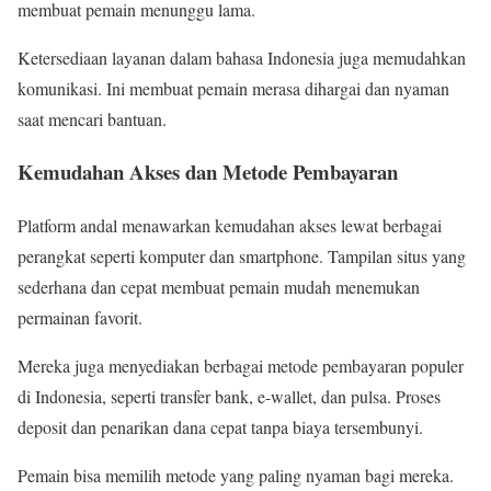
membuat pemain menunggu lama.
Ketersediaan layanan dalam bahasa Indonesia juga memudahkan
komunikasi. Ini membuat pemain merasa dihargai dan nyaman
saat mencari bantuan.
Kemudahan Akses dan Metode Pembayaran
Platform andal menawarkan kemudahan akses lewat berbagai
perangkat seperti komputer dan smartphone. Tampilan situs yang
sederhana dan cepat membuat pemain mudah menemukan
permainan favorit.
Mereka juga menyediakan berbagai metode pembayaran populer
di Indonesia, seperti transfer bank, e-wallet, dan pulsa. Proses
deposit dan penarikan dana cepat tanpa biaya tersembunyi.
Pemain bisa memilih metode yang paling nyaman bagi mereka.