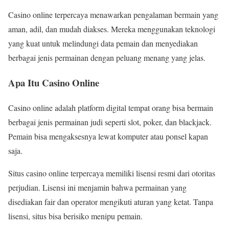
Casino online terpercaya menawarkan pengalaman bermain yang
aman, adil, dan mudah diakses. Mereka menggunakan teknologi
yang kuat untuk melindungi data pemain dan menyediakan
berbagai jenis permainan dengan peluang menang yang jelas.
Apa Itu Casino Online
Casino online adalah platform digital tempat orang bisa bermain
berbagai jenis permainan judi seperti slot, poker, dan blackjack.
Pemain bisa mengaksesnya lewat komputer atau ponsel kapan
saja.
Situs casino online terpercaya memiliki lisensi resmi dari otoritas
perjudian. Lisensi ini menjamin bahwa permainan yang
disediakan fair dan operator mengikuti aturan yang ketat. Tanpa
lisensi, situs bisa berisiko menipu pemain.