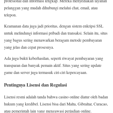
profesional dan informasi lengkap. Mereka menyediakan layanan
pelanggan yang mudah dihubungi melalui chat, email, atau
telepon.
Keamanan data juga jadi prioritas, dengan sistem enkripsi SSL
untuk melindungi informasi pribadi dan transaksi. Selain itu, situs
yang bagus sering menawarkan beragam metode pembayaran
yang jelas dan cepat prosesnya.
Ada juga bukti keberhasilan, seperti riwayat pembayaran yang
transparan dan banyak pemain aktif. Situs yang sering update
game dan server juga termasuk ciri-ciri kepercayaan.
Pentingnya Lisensi dan Regulasi
Lisensi resmi adalah tanda bahwa casino online diatur oleh badan
hukum yang kredibel. Lisensi bisa dari Malta, Gibraltar, Curacao,
atau pemerintah lain yang mengawasi perjudian online.