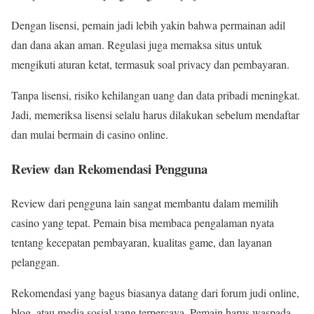
Dengan lisensi, pemain jadi lebih yakin bahwa permainan adil
dan dana akan aman. Regulasi juga memaksa situs untuk
mengikuti aturan ketat, termasuk soal privacy dan pembayaran.
Tanpa lisensi, risiko kehilangan uang dan data pribadi meningkat.
Jadi, memeriksa lisensi selalu harus dilakukan sebelum mendaftar
dan mulai bermain di casino online.
Review dan Rekomendasi Pengguna
Review dari pengguna lain sangat membantu dalam memilih
casino yang tepat. Pemain bisa membaca pengalaman nyata
tentang kecepatan pembayaran, kualitas game, dan layanan
pelanggan.
Rekomendasi yang bagus biasanya datang dari forum judi online,
blog, atau media sosial yang terpercaya. Pemain harus waspada