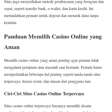
Situs juga menyediakan metode pembayaran yang beragam dan
cepat, seperti transfer bank, e-wallet, dan kartu kredit. Ini
memudahkan pemain untuk deposit dan menarik dana tanpa
kendala.
Panduan Memilih Casino Online yang
Aman
Memilih casino online yang aman penting agar pemain tidak
mengalami penipuan atau masalah saat bermain. Pemain harus
memperhatikan beberapa hal penting seperti tanda-tanda situs
terpercaya, lisensi resmi, dan ulasan dari pengguna lain.
Ciri-Ciri Situs Casino Online Terpercaya
Situs casino online terpercaya biasanya memiliki desain