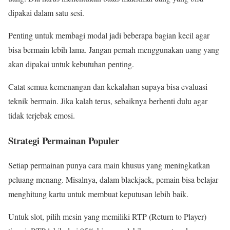
dipakai dalam satu sesi.
Penting untuk membagi modal jadi beberapa bagian kecil agar
bisa bermain lebih lama. Jangan pernah menggunakan uang yang
akan dipakai untuk kebutuhan penting.
Catat semua kemenangan dan kekalahan supaya bisa evaluasi
teknik bermain. Jika kalah terus, sebaiknya berhenti dulu agar
tidak terjebak emosi.
Strategi Permainan Populer
Setiap permainan punya cara main khusus yang meningkatkan
peluang menang. Misalnya, dalam blackjack, pemain bisa belajar
menghitung kartu untuk membuat keputusan lebih baik.
Untuk slot, pilih mesin yang memiliki RTP (Return to Player)