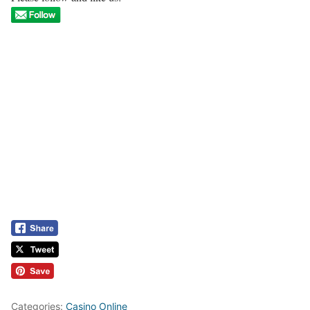
Categories:
Casino Online