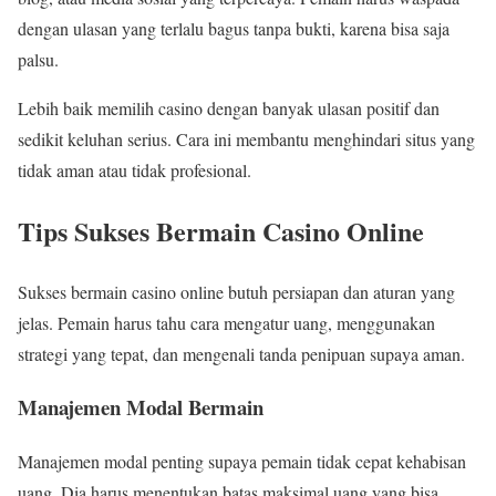
dengan ulasan yang terlalu bagus tanpa bukti, karena bisa saja
palsu.
Lebih baik memilih casino dengan banyak ulasan positif dan
sedikit keluhan serius. Cara ini membantu menghindari situs yang
tidak aman atau tidak profesional.
Tips Sukses Bermain Casino Online
Sukses bermain casino online butuh persiapan dan aturan yang
jelas. Pemain harus tahu cara mengatur uang, menggunakan
strategi yang tepat, dan mengenali tanda penipuan supaya aman.
Manajemen Modal Bermain
Manajemen modal penting supaya pemain tidak cepat kehabisan
uang. Dia harus menentukan batas maksimal uang yang bisa