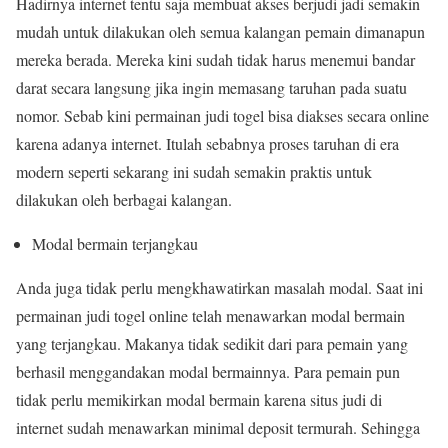
Hadirnya internet tentu saja membuat akses berjudi jadi semakin
mudah untuk dilakukan oleh semua kalangan pemain dimanapun
mereka berada. Mereka kini sudah tidak harus menemui bandar
darat secara langsung jika ingin memasang taruhan pada suatu
nomor. Sebab kini permainan judi togel bisa diakses secara online
karena adanya internet. Itulah sebabnya proses taruhan di era
modern seperti sekarang ini sudah semakin praktis untuk
dilakukan oleh berbagai kalangan.
Modal bermain terjangkau
Anda juga tidak perlu mengkhawatirkan masalah modal. Saat ini
permainan judi togel online telah menawarkan modal bermain
yang terjangkau. Makanya tidak sedikit dari para pemain yang
berhasil menggandakan modal bermainnya. Para pemain pun
tidak perlu memikirkan modal bermain karena situs judi di
internet sudah menawarkan minimal deposit termurah. Sehingga