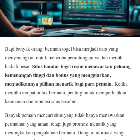
Bagi banyak orang, bermain togel bisa menjadi cara yang
menyenangkan untuk mencoba peruntungannya dan meraih
Situs bandar togel resmi menawarkan peluang
hadiah besar.
kemenangan tinggi dan bonus yang menggiurkan,
menjadikannya pilihan menarik bagi para pemain.
Ketika
memilih tempat untuk bermain, penting untuk memperhatikan
keamanan dan reputasi situs tersebut.
Banyak pemain mencari situs yang tidak hanya menawarkan
permainan yang aman, tetapi juga promosi menarik yang
meningkatkan pengalaman bermain. Dengan informasi yang