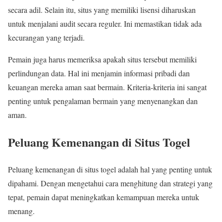
secara adil. Selain itu, situs yang memiliki lisensi diharuskan
untuk menjalani audit secara reguler. Ini memastikan tidak ada
kecurangan yang terjadi.
Pemain juga harus memeriksa apakah situs tersebut memiliki
perlindungan data. Hal ini menjamin informasi pribadi dan
keuangan mereka aman saat bermain. Kriteria-kriteria ini sangat
penting untuk pengalaman bermain yang menyenangkan dan
aman.
Peluang Kemenangan di Situs Togel
Peluang kemenangan di situs togel adalah hal yang penting untuk
dipahami. Dengan mengetahui cara menghitung dan strategi yang
tepat, pemain dapat meningkatkan kemampuan mereka untuk
menang.