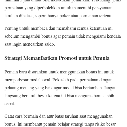
permainan yang diperbolehkan untuk memenuhi persyaratan
taruhan dibatasi, seperti hanya poker atau permainan tertentu.
Penting untuk membaca dan memahami semua ketentuan ini
sebelum mengambil bonus agar pemain tidak mengalami kendala
saat ingin mencairkan saldo.
Strategi Memanfaatkan Promosi untuk Pemula
Pemain baru disarankan untuk menggunakan bonus ini untuk
memperbesar modal awal. Fokuslah pada permainan dengan
peluang menang yang baik agar modal bisa bertambah. Jangan
langsung bertaruh besar karena ini bisa menguras bonus lebih
cepat.
Catat cara bermain dan atur batas taruhan saat menggunakan
bonus. Ini membantu pemain belajar strategi tanpa risiko besar