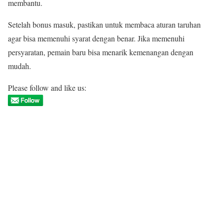
membantu.
Setelah bonus masuk, pastikan untuk membaca aturan taruhan
agar bisa memenuhi syarat dengan benar. Jika memenuhi
persyaratan, pemain baru bisa menarik kemenangan dengan
mudah.
Please follow and like us: