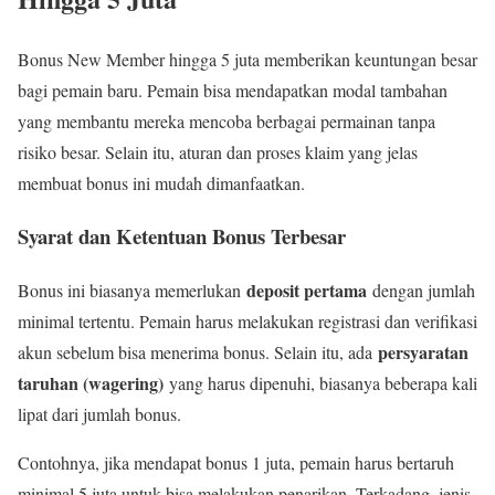
Bonus New Member hingga 5 juta memberikan keuntungan besar
bagi pemain baru. Pemain bisa mendapatkan modal tambahan
yang membantu mereka mencoba berbagai permainan tanpa
risiko besar. Selain itu, aturan dan proses klaim yang jelas
membuat bonus ini mudah dimanfaatkan.
Syarat dan Ketentuan Bonus Terbesar
deposit pertama
Bonus ini biasanya memerlukan
dengan jumlah
minimal tertentu. Pemain harus melakukan registrasi dan verifikasi
persyaratan
akun sebelum bisa menerima bonus. Selain itu, ada
taruhan (wagering)
yang harus dipenuhi, biasanya beberapa kali
lipat dari jumlah bonus.
Contohnya, jika mendapat bonus 1 juta, pemain harus bertaruh
minimal 5 juta untuk bisa melakukan penarikan. Terkadang, jenis