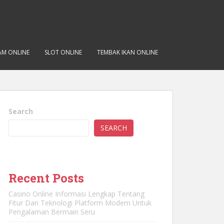
AM ONLINE
SLOT ONLINE
TEMBAK IKAN ONLINE
Search
SEARCH
Recent Posts
Casino Online Informasi Lengkap Tentang
Fitur Dan Teknologi Platform Modern Untuk
Pengalaman Bermain Seru