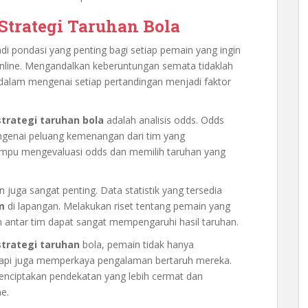
trategi Taruhan Bola
i pondasi yang penting bagi setiap pemain yang ingin
online. Mengandalkan keberuntungan semata tidaklah
dalam mengenai setiap pertandingan menjadi faktor
rategi taruhan bola
adalah analisis odds. Odds
genai peluang kemenangan dari tim yang
ampu mengevaluasi odds dan memilih taruhan yang
n juga sangat penting. Data statistik yang tersedia
m
di lapangan. Melakukan riset tentang pemain yang
n antar tim dapat sangat mempengaruhi hasil taruhan.
strategi taruhan
bola, pemain tidak hanya
api juga memperkaya pengalaman bertaruh mereka.
nciptakan pendekatan yang lebih cermat dan
e.