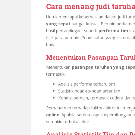
Cara menang judi taruha
Untuk mencapai keberhasilan dalam judi tar
yang tepat
sangat krusial. Pemain perlu me
hasil pertandingan, seperti
performa tim
saa
fisik para pemain. Pendekatan yang sistem
baik.
Menentukan Pasangan Taru
Menentukan
pasangan taruhan yang tep
termasuk:
Analisis performa terbaru tim
Statistik head-to-head antar tim
Kondisi pemain, termasuk cedera dan 
Pemahaman terhadap faktor-faktor ini menj
online
. Apabila semua aspek diperhitungka
semakin terbuka lebar.
Analisis Statistik Tim dan 