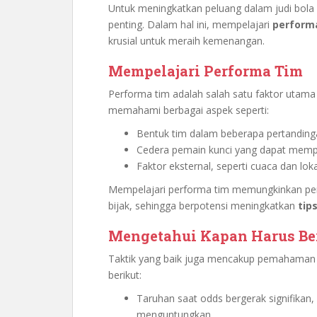
Untuk meningkatkan peluang dalam judi bola
penting. Dalam hal ini, mempelajari
perform
krusial untuk meraih kemenangan.
Mempelajari Performa Tim
Performa tim adalah salah satu faktor utam
memahami berbagai aspek seperti:
Bentuk tim dalam beberapa pertandinga
Cedera pemain kunci yang dapat mempe
Faktor eksternal, seperti cuaca dan lok
Mempelajari performa tim memungkinkan pe
bijak, sehingga berpotensi meningkatkan
tip
Mengetahui Kapan Harus Be
Taktik yang baik juga mencakup pemahaman
berikut:
Taruhan saat odds bergerak signifika
menguntungkan.