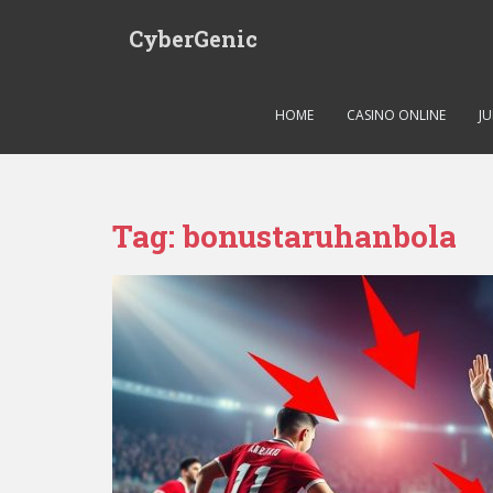
S
CyberGenic
k
i
p
t
HOME
CASINO ONLINE
JU
o
m
a
i
Tag:
bonustaruhanbola
n
c
o
n
t
e
n
t