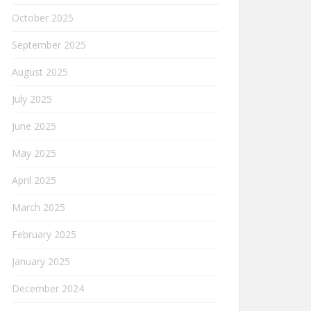
October 2025
September 2025
August 2025
July 2025
June 2025
May 2025
April 2025
March 2025
February 2025
January 2025
December 2024