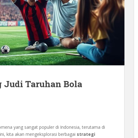
g Judi Taruhan Bola
mena yang sangat populer di Indonesia, terutama di
ini, kita akan mengeksplorasi berbagai
strategi