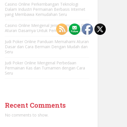
Casino Online Perkembangan Teknologi
Dalam Industri Permainan Berbasis Internet
yang Membawa Kemudahan Seru
Casino Online Mengenal Jenis Permainan Dan
Aturan Dasarnya Untuk Pemula yang Seru
Judi Poker Online Panduan Memahami Aturan
Dasar dan Cara Bermain Dengan Mudah dan
Seru
Judi Poker Online Mengenal Perbedaan
Permainan Kas dan Turnamen dengan Cara
Seru
Recent Comments
No comments to show.