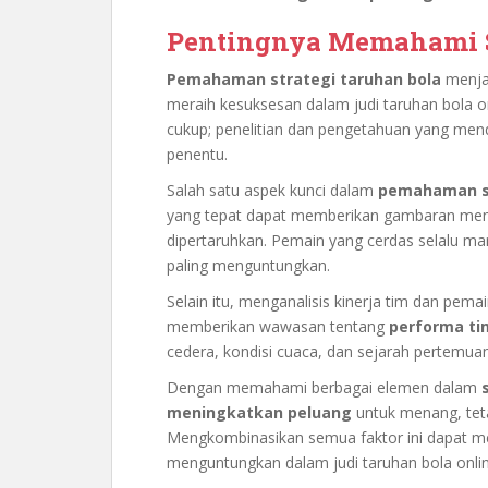
Pentingnya Memahami S
Pemahaman strategi taruhan bola
menjad
meraih kesuksesan dalam judi taruhan bola 
cukup; penelitian dan pengetahuan yang men
penentu.
Salah satu aspek kunci dalam
pemahaman st
yang tepat dapat memberikan gambaran men
dipertaruhkan. Pemain yang cerdas selalu m
paling menguntungkan.
Selain itu, menganalisis kinerja tim dan pemai
memberikan wawasan tentang
performa ti
cedera, kondisi cuaca, dan sejarah pertemua
Dengan memahami berbagai elemen dalam
meningkatkan peluang
untuk menang, tet
Mengkombinasikan semua faktor ini dapat me
menguntungkan dalam judi taruhan bola onlin