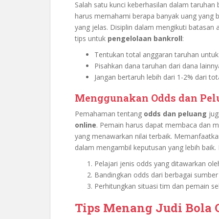
Salah satu kunci keberhasilan dalam taruhan
harus memahami berapa banyak uang yang b
yang jelas. Disiplin dalam mengikuti batasan
tips untuk
pengelolaan bankroll
:
Tentukan total anggaran taruhan untuk 
Pisahkan dana taruhan dari dana lainny
Jangan bertaruh lebih dari 1-2% dari tot
Menggunakan Odds dan Pelu
Pemahaman tentang
odds dan peluang
jug
online
. Pemain harus dapat membaca dan m
yang menawarkan nilai terbaik. Memanfaatk
dalam mengambil keputusan yang lebih baik. B
Pelajari jenis odds yang ditawarkan ole
Bandingkan odds dari berbagai sumber
Perhitungkan situasi tim dan pemain 
Tips Menang Judi Bola 