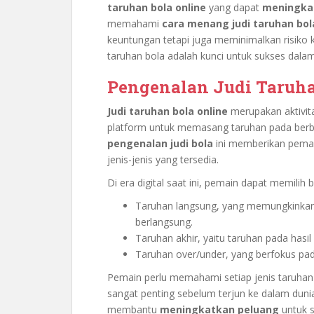
taruhan bola online
yang dapat
meningka
memahami
cara menang judi taruhan bol
keuntungan tetapi juga meminimalkan risiko 
taruhan bola adalah kunci untuk sukses dalam 
Pengenalan Judi Taruha
Judi taruhan bola online
merupakan aktivit
platform untuk memasang taruhan pada berba
pengenalan judi bola
ini memberikan pemah
jenis-jenis yang tersedia.
Di era digital saat ini, pemain dapat memilih 
Taruhan langsung, yang memungkinka
berlangsung.
Taruhan akhir, yaitu taruhan pada hasil
Taruhan over/under, yang berfokus pad
Pemain perlu memahami setiap jenis taruhan
sangat penting sebelum terjun ke dalam dun
membantu
meningkatkan peluang
untuk s