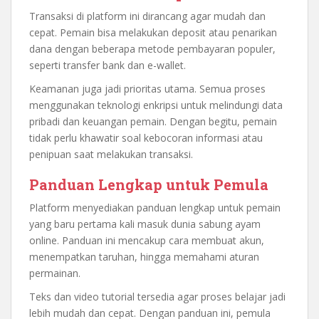
Transaksi di platform ini dirancang agar mudah dan
cepat. Pemain bisa melakukan deposit atau penarikan
dana dengan beberapa metode pembayaran populer,
seperti transfer bank dan e-wallet.
Keamanan juga jadi prioritas utama. Semua proses
menggunakan teknologi enkripsi untuk melindungi data
pribadi dan keuangan pemain. Dengan begitu, pemain
tidak perlu khawatir soal kebocoran informasi atau
penipuan saat melakukan transaksi.
Panduan Lengkap untuk Pemula
Platform menyediakan panduan lengkap untuk pemain
yang baru pertama kali masuk dunia sabung ayam
online. Panduan ini mencakup cara membuat akun,
menempatkan taruhan, hingga memahami aturan
permainan.
Teks dan video tutorial tersedia agar proses belajar jadi
lebih mudah dan cepat. Dengan panduan ini, pemula