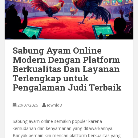
Sabung Ayam Online
Modern Dengan Platform
Berkualitas Dan Layanan
Terlengkap untuk
Pengalaman Judi Terbaik
20/07/2026
idwnld8
Sabung ayam online semakin populer karena
kemudahan dan kenyamanan yang ditawarkannya.
Banyak pemain kini mencari platform berkualitas yang