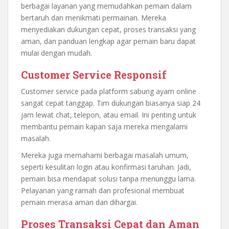
berbagai layanan yang memudahkan pemain dalam
bertaruh dan menikmati permainan. Mereka
menyediakan dukungan cepat, proses transaksi yang
aman, dan panduan lengkap agar pemain baru dapat
mulai dengan mudah.
Customer Service Responsif
Customer service pada platform sabung ayam online
sangat cepat tanggap. Tim dukungan biasanya siap 24
jam lewat chat, telepon, atau email. Ini penting untuk
membantu pemain kapan saja mereka mengalami
masalah.
Mereka juga memahami berbagai masalah umum,
seperti kesulitan login atau konfirmasi taruhan. Jadi,
pemain bisa mendapat solusi tanpa menunggu lama.
Pelayanan yang ramah dan profesional membuat
pemain merasa aman dan dihargai.
Proses Transaksi Cepat dan Aman