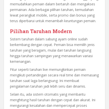
memudahkan pemain dalam bertaruh dan mengakses
permainan. Ada berbagai pilihan taruhan, kemudahan
lewat perangkat mobile, serta promo dan bonus yang
terus diperbarui untuk menambah keuntungan pemain.
Pilihan Taruhan Modern
Sistem taruhan dalam sabung ayam online sudah
berkembang dengan cepat. Pemain bisa memilih jenis
taruhan yang beragam, mulai dari taruhan langsung
hingga taruhan sampingan yang menawarkan variasi
kemenangan.
Fitur seperti taruhan live memungkinkan pemain
mengikuti pertandingan secara real time dan memasang
taruhan saat laga berlangsung. Ini membuat
pengalaman taruhan jadi lebih seru dan dinamis.
Selain itu, ada sistem otomatis yang membantu
menghitung hasil taruhan dengan cepat dan akurat. Ini
mengurangi kesalahan dan mempercepat proses