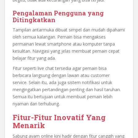
Pengalaman Pengguna yang
Ditingkatkan
Tampilan antarmuka dibuat simpel dan mudah dipahami
oleh semua kalangan. Pemain bisa mengakses
permainan lewat smartphone atau komputer tanpa
kesulitan. Navigasi yang jelas membuat pemain cepat
belajar fitur yang ada.
Fitur seperti live chat tersedia agar pemain bisa
berbicara langsung dengan lawan atau customer
service. Selain itu, ada juga sistem notifikasi untuk
mengingatkan pertandingan penting dan hasil taruhan.
Semua itu bertujuan untuk membuat pemain lebih
nyaman dan terhubung.
Fitur-Fitur Inovatif Yang
Menarik
Sabung ayam online kini hadir dengan fitur canggih yang