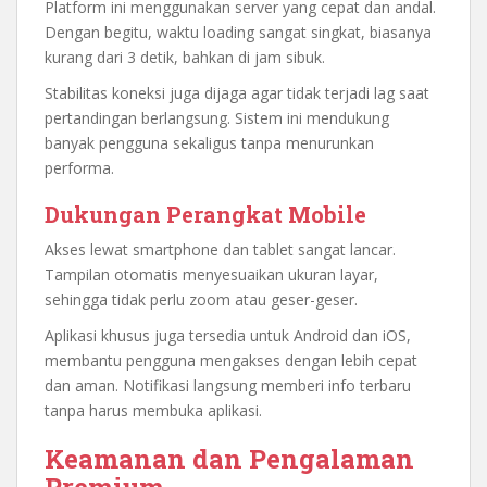
Platform ini menggunakan server yang cepat dan andal.
Dengan begitu, waktu loading sangat singkat, biasanya
kurang dari 3 detik, bahkan di jam sibuk.
Stabilitas koneksi juga dijaga agar tidak terjadi lag saat
pertandingan berlangsung. Sistem ini mendukung
banyak pengguna sekaligus tanpa menurunkan
performa.
Dukungan Perangkat Mobile
Akses lewat smartphone dan tablet sangat lancar.
Tampilan otomatis menyesuaikan ukuran layar,
sehingga tidak perlu zoom atau geser-geser.
Aplikasi khusus juga tersedia untuk Android dan iOS,
membantu pengguna mengakses dengan lebih cepat
dan aman. Notifikasi langsung memberi info terbaru
tanpa harus membuka aplikasi.
Keamanan dan Pengalaman