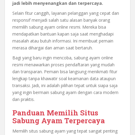
jadi lebih menyenangkan dan terpercaya.
Selain fitur canggih, layanan pelanggan yang cepat dan
responsif menjadi salah satu alasan banyak orang
memilih sabung ayam online resmi. Mereka bisa
mendapatkan bantuan kapan saja saat menghadapi
masalah atau butuh informasi. Ini membuat pemain
merasa dihargai dan aman saat bertaruh.
Bagi yang baru ingin mencoba, sabung ayam online
resmi menawarkan proses pendaftaran yang mudah
dan transparan. Pemain bisa langsung menikmati fitur
lengkap tanpa khawatir soal keamanan data ataupun
transaksi. Jadi, ini adalah pilihan tepat untuk siapa saja
yang ingin bermain sabung ayam dengan cara modern
dan praktis.
Panduan Memilih Situs
Sabung Ayam Terpercaya
Memilih situs sabung ayam yang tepat sangat penting