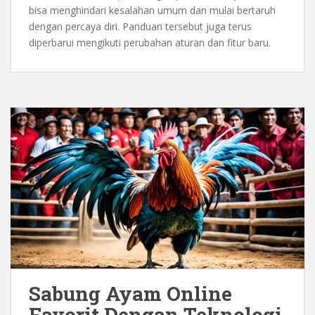
bisa menghindari kesalahan umum dan mulai bertaruh
dengan percaya diri. Panduan tersebut juga terus
diperbarui mengikuti perubahan aturan dan fitur baru.
Sabung Ayam Online
Favorit Dengan Teknologi