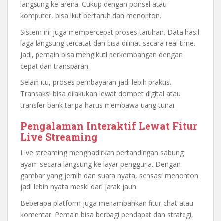
langsung ke arena. Cukup dengan ponsel atau
komputer, bisa ikut bertaruh dan menonton.
Sistem ini juga mempercepat proses taruhan. Data hasil
laga langsung tercatat dan bisa dilihat secara real time.
Jadi, pemain bisa mengikuti perkembangan dengan
cepat dan transparan.
Selain itu, proses pembayaran jadi lebih praktis.
Transaksi bisa dilakukan lewat dompet digital atau
transfer bank tanpa harus membawa uang tunai.
Pengalaman Interaktif Lewat Fitur
Live Streaming
Live streaming menghadirkan pertandingan sabung
ayam secara langsung ke layar pengguna. Dengan
gambar yang jernih dan suara nyata, sensasi menonton
jadi lebih nyata meski dari jarak jauh.
Beberapa platform juga menambahkan fitur chat atau
komentar. Pemain bisa berbagi pendapat dan strategi,