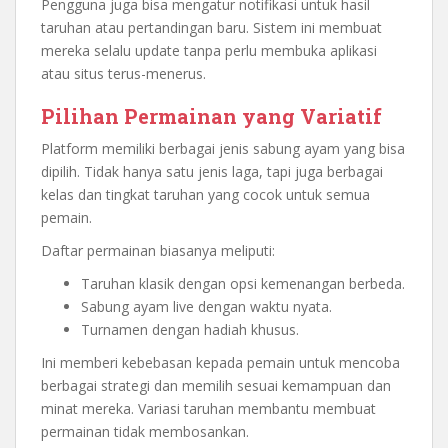
Pengguna juga bisa mengatur notifikasi untuk hasil
taruhan atau pertandingan baru. Sistem ini membuat
mereka selalu update tanpa perlu membuka aplikasi
atau situs terus-menerus.
Pilihan Permainan yang Variatif
Platform memiliki berbagai jenis sabung ayam yang bisa
dipilih. Tidak hanya satu jenis laga, tapi juga berbagai
kelas dan tingkat taruhan yang cocok untuk semua
pemain.
Daftar permainan biasanya meliputi:
Taruhan klasik dengan opsi kemenangan berbeda.
Sabung ayam live dengan waktu nyata.
Turnamen dengan hadiah khusus.
Ini memberi kebebasan kepada pemain untuk mencoba
berbagai strategi dan memilih sesuai kemampuan dan
minat mereka. Variasi taruhan membantu membuat
permainan tidak membosankan.