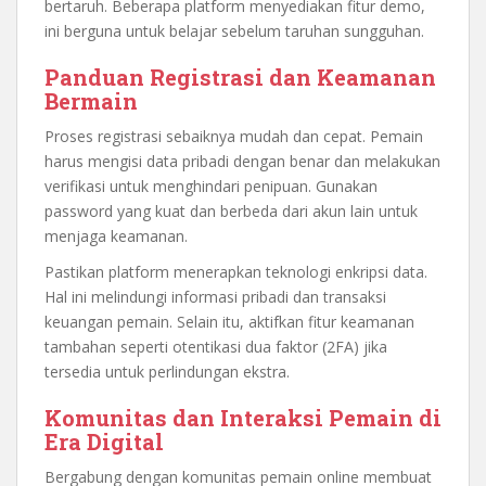
bertaruh. Beberapa platform menyediakan fitur demo,
ini berguna untuk belajar sebelum taruhan sungguhan.
Panduan Registrasi dan Keamanan
Bermain
Proses registrasi sebaiknya mudah dan cepat. Pemain
harus mengisi data pribadi dengan benar dan melakukan
verifikasi untuk menghindari penipuan. Gunakan
password yang kuat dan berbeda dari akun lain untuk
menjaga keamanan.
Pastikan platform menerapkan teknologi enkripsi data.
Hal ini melindungi informasi pribadi dan transaksi
keuangan pemain. Selain itu, aktifkan fitur keamanan
tambahan seperti otentikasi dua faktor (2FA) jika
tersedia untuk perlindungan ekstra.
Komunitas dan Interaksi Pemain di
Era Digital
Bergabung dengan komunitas pemain online membuat