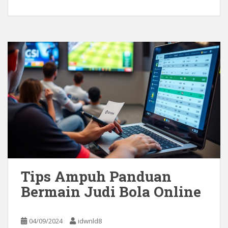
Tips Ampuh Panduan
Bermain Judi Bola Online
04/09/2024
idwnld8