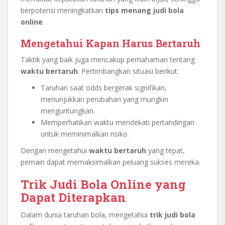
berpotensi meningkatkan
tips menang judi bola
online
.
Mengetahui Kapan Harus Bertaruh
Taktik yang baik juga mencakup pemahaman tentang
waktu bertaruh
. Pertimbangkan situasi berikut:
Taruhan saat odds bergerak signifikan,
menunjukkan perubahan yang mungkin
menguntungkan.
Memperhatikan waktu mendekati pertandingan
untuk meminimalkan risiko.
Dengan mengetahui
waktu bertaruh
yang tepat,
pemain dapat memaksimalkan peluang sukses mereka.
Trik Judi Bola Online yang
Dapat Diterapkan
Dalam dunia taruhan bola, mengetahui
trik judi bola