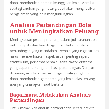
dapat memberikan pemain keunggulan lebih. Memiliki
strategi taruhan yang matang pasti akan menghasilkan
pengalaman yang lebih menguntungkan.
Analisis Pertandingan Bola
untuk Meningkatkan Peluang
Meningkatkan peluang menang dalam judi taruhan bola
online dapat dilakukan dengan melakukan analisis
pertandingan yang mendalam. Pemain yang ingin sukses
harus memperhatikan aspek-aspek penting seperti
statistik tim, performa pemain, serta faktor eksternal
yang dapat memengaruhi hasil pertandingan. Dengan
demikian,
analisis pertandingan bola
yang tepat
dapat memberikan gambaran yang lebih jelas tentang
apa yang diharapkan saat bertaruh.
Bagaimana Melakukan Analisis
Pertandingan
Untuk melakukan analisis pertandingan secara efektif,