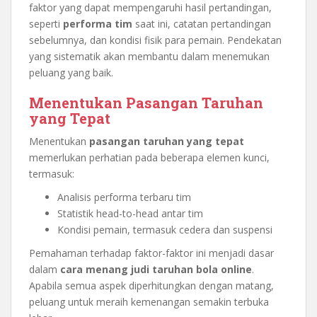
faktor yang dapat mempengaruhi hasil pertandingan,
seperti
performa tim
saat ini, catatan pertandingan
sebelumnya, dan kondisi fisik para pemain. Pendekatan
yang sistematik akan membantu dalam menemukan
peluang yang baik.
Menentukan Pasangan Taruhan
yang Tepat
Menentukan
pasangan taruhan yang tepat
memerlukan perhatian pada beberapa elemen kunci,
termasuk:
Analisis performa terbaru tim
Statistik head-to-head antar tim
Kondisi pemain, termasuk cedera dan suspensi
Pemahaman terhadap faktor-faktor ini menjadi dasar
dalam
cara menang judi taruhan bola online
.
Apabila semua aspek diperhitungkan dengan matang,
peluang untuk meraih kemenangan semakin terbuka