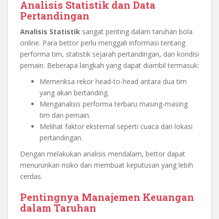
Analisis Statistik dan Data
Pertandingan
Analisis Statistik
sangat penting dalam taruhan bola
online. Para bettor perlu menggali informasi tentang
performa tim, statistik sejarah pertandingan, dan kondisi
pemain. Beberapa langkah yang dapat diambil termasuk:
Memeriksa rekor head-to-head antara dua tim
yang akan bertanding.
Menganalisis performa terbaru masing-masing
tim dan pemain.
Melihat faktor eksternal seperti cuaca dan lokasi
pertandingan.
Dengan melakukan analisis mendalam, bettor dapat
menurunkan risiko dan membuat keputusan yang lebih
cerdas.
Pentingnya Manajemen Keuangan
dalam Taruhan