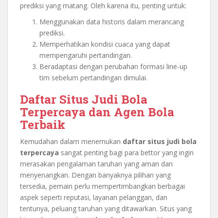
prediksi yang matang. Oleh karena itu, penting untuk:
Menggunakan data historis dalam merancang
prediksi.
Memperhatikan kondisi cuaca yang dapat
mempengaruhi pertandingan.
Beradaptasi dengan perubahan formasi line-up
tim sebelum pertandingan dimulai.
Daftar Situs Judi Bola
Terpercaya dan Agen Bola
Terbaik
Kemudahan dalam menemukan
daftar situs judi bola
terpercaya
sangat penting bagi para bettor yang ingin
merasakan pengalaman taruhan yang aman dan
menyenangkan. Dengan banyaknya pilihan yang
tersedia, pemain perlu mempertimbangkan berbagai
aspek seperti reputasi, layanan pelanggan, dan
tentunya, peluang taruhan yang ditawarkan. Situs yang