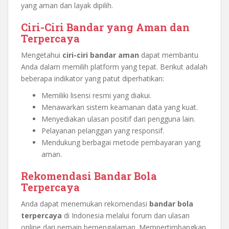
yang aman dan layak dipilih.
Ciri-Ciri Bandar yang Aman dan
Terpercaya
Mengetahui
ciri-ciri bandar aman
dapat membantu
Anda dalam memilih platform yang tepat. Berikut adalah
beberapa indikator yang patut diperhatikan:
Memiliki lisensi resmi yang diakui.
Menawarkan sistem keamanan data yang kuat.
Menyediakan ulasan positif dari pengguna lain.
Pelayanan pelanggan yang responsif.
Mendukung berbagai metode pembayaran yang
aman.
Rekomendasi Bandar Bola
Terpercaya
Anda dapat menemukan rekomendasi
bandar bola
terpercaya
di Indonesia melalui forum dan ulasan
online dari pemain berpengalaman. Mempertimbangkan