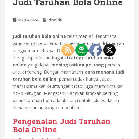
Judi Taruhan Bola Online
06/09/2024
idwnld8
Judi taruhan bola online
telah menjadi fenomena
yang sangat populer di Indonesia, terutama di kalangan
penggemar olahraga. Dalam artikel ini, kita akan
mengeksplorasi berbagai
strategi taruhan bola
online
yang dapat
meningkatkan peluang
pemain
untuk menang. Dengan memahami
cara menang judi
taruhan bola online
, pemain tidak hanya dapat
memaksimalkan keuntungan tetapi juga meminimalkan
risiko kerugian. Mengetahui langkah-langkah penting
dalam taruhan bola adalah kunci untuk sukses dalam
dunia perjudian yang kompetitif ini.
Pengenalan Judi Taruhan
Bola Online