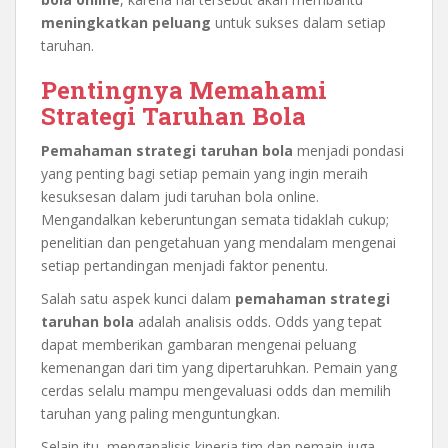
meningkatkan peluang
untuk sukses dalam setiap
taruhan.
Pentingnya Memahami
Strategi Taruhan Bola
Pemahaman strategi taruhan bola
menjadi pondasi
yang penting bagi setiap pemain yang ingin meraih
kesuksesan dalam judi taruhan bola online.
Mengandalkan keberuntungan semata tidaklah cukup;
penelitian dan pengetahuan yang mendalam mengenai
setiap pertandingan menjadi faktor penentu.
Salah satu aspek kunci dalam
pemahaman strategi
taruhan bola
adalah analisis odds. Odds yang tepat
dapat memberikan gambaran mengenai peluang
kemenangan dari tim yang dipertaruhkan. Pemain yang
cerdas selalu mampu mengevaluasi odds dan memilih
taruhan yang paling menguntungkan.
Selain itu, menganalisis kinerja tim dan pemain juga