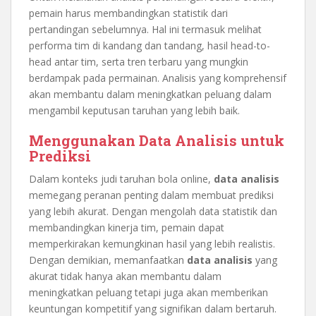
pemain harus membandingkan statistik dari
pertandingan sebelumnya. Hal ini termasuk melihat
performa tim di kandang dan tandang, hasil head-to-
head antar tim, serta tren terbaru yang mungkin
berdampak pada permainan. Analisis yang komprehensif
akan membantu dalam meningkatkan peluang dalam
mengambil keputusan taruhan yang lebih baik.
Menggunakan Data Analisis untuk
Prediksi
Dalam konteks judi taruhan bola online,
data analisis
memegang peranan penting dalam membuat prediksi
yang lebih akurat. Dengan mengolah data statistik dan
membandingkan kinerja tim, pemain dapat
memperkirakan kemungkinan hasil yang lebih realistis.
Dengan demikian, memanfaatkan
data analisis
yang
akurat tidak hanya akan membantu dalam
meningkatkan peluang tetapi juga akan memberikan
keuntungan kompetitif yang signifikan dalam bertaruh.