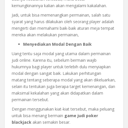
kemungkinannya kalian akan mengalami kakalahan.
Jadi, untuk bisa memenangkan permainan, salah satu
syarat yang harus dilakukan oleh seorang player adalah
mengerti dan memahami baik-baik aturan meja tempat
mereka akan melakukan permainan,
Menyediakan Modal Dengan Baik
Uang tentu saja modal yang utama dalam permainan
judi online. Karena itu, sebelum bermain wajib
hukumnya bagi player untuk terlebih dulu menyiapkan
modal dengan sangat baik. Lakukan perhitungan
matang tentang seberapa modal yang akan dikeluarkan,
selain itu tentukan juga berapa target kemenangan, dan
maksimal kekalahan yang akan didapatkan dalam
permainan tersebut.
Dengan menggunakan kiat-kiat tersebut, maka peluang
untuk bisa menang bermain
game judi poker
blackjack
akan semakin besar.