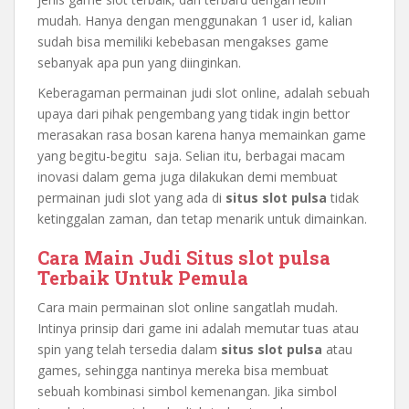
mudah. Hanya dengan menggunakan 1 user id, kalian
sudah bisa memiliki kebebasan mengakses game
sebanyak apa pun yang diinginkan.
Keberagaman permainan judi slot online, adalah sebuah
upaya dari pihak pengembang yang tidak ingin bettor
merasakan rasa bosan karena hanya memainkan game
yang begitu-begitu saja. Selian itu, berbagai macam
inovasi dalam gema juga dilakukan demi membuat
permainan judi slot yang ada di
situs slot pulsa
tidak
ketinggalan zaman, dan tetap menarik untuk dimainkan.
Cara Main Judi Situs slot pulsa
Terbaik Untuk Pemula
Cara main permainan slot online sangatlah mudah.
Intinya prinsip dari game ini adalah memutar tuas atau
spin yang telah tersedia dalam
situs slot pulsa
atau
games, sehingga nantinya mereka bisa membuat
sebuah kombinasi simbol kemenangan. Jika simbol