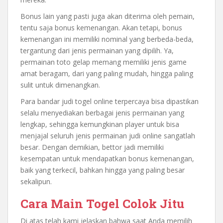
Bonus lain yang pasti juga akan diterima oleh pemain,
tentu saja bonus kemenangan. Akan tetapi, bonus
kemenangan ini memiliki nominal yang berbeda-beda,
tergantung dari jenis permainan yang dipilih. Ya,
permainan toto gelap memang memiliki jenis game
amat beragam, dari yang paling mudah, hingga paling
sulit untuk dimenangkan.
Para bandar judi togel online terpercaya bisa dipastikan
selalu menyediakan berbagai jenis permainan yang
lengkap, sehingga kemungkinan player untuk bisa
menjajal seluruh jenis permainan judi online sangatlah
besar. Dengan demikian, bettor jadi memiliki
kesempatan untuk mendapatkan bonus kemenangan,
baik yang terkecil, bahkan hingga yang paling besar
sekalipun.
Cara Main Togel Colok Jitu
Di atas telah kami jelaskan bahwa saat Anda memilih