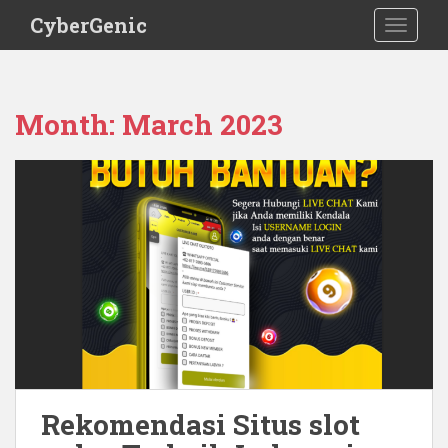
S
CyberGenic
TOGGLE
k
i
p
t
Month:
March 2023
o
m
a
i
n
c
o
n
t
e
n
t
Rekomendasi Situs slot