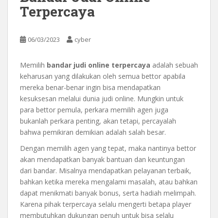
Terpercaya
06/03/2023
cyber
Memilih
bandar judi online terpercaya
adalah sebuah
keharusan yang dilakukan oleh semua bettor apabila
mereka benar-benar ingin bisa mendapatkan
kesuksesan melalui dunia judi online. Mungkin untuk
para bettor pemula, perkara memilih agen juga
bukanlah perkara penting, akan tetapi, percayalah
bahwa pemikiran demikian adalah salah besar.
Dengan memilih agen yang tepat, maka nantinya bettor
akan mendapatkan banyak bantuan dan keuntungan
dari bandar. Misalnya mendapatkan pelayanan terbaik,
bahkan ketika mereka mengalami masalah, atau bahkan
dapat menikmati banyak bonus, serta hadiah melimpah.
Karena pihak terpercaya selalu mengerti betapa player
membutuhkan dukungan penuh untuk bisa selalu