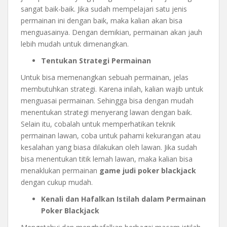
sangat baik-baik. Jika sudah mempelajari satu jenis
permainan ini dengan baik, maka kalian akan bisa
menguasainya. Dengan demikian, permainan akan jauh
lebih mudah untuk dimenangkan.
Tentukan Strategi Permainan
Untuk bisa memenangkan sebuah permainan, jelas
membutuhkan strategi. Karena inilah, kalian wajib untuk
menguasai permainan. Sehingga bisa dengan mudah
menentukan strategi menyerang lawan dengan baik.
Selain itu, cobalah untuk memperhatikan teknik
permainan lawan, coba untuk pahami kekurangan atau
kesalahan yang biasa dilakukan oleh lawan. Jika sudah
bisa menentukan titik lemah lawan, maka kalian bisa
menaklukan permainan
game judi poker blackjack
dengan cukup mudah.
Kenali dan Hafalkan Istilah dalam Permainan
Poker Blackjack