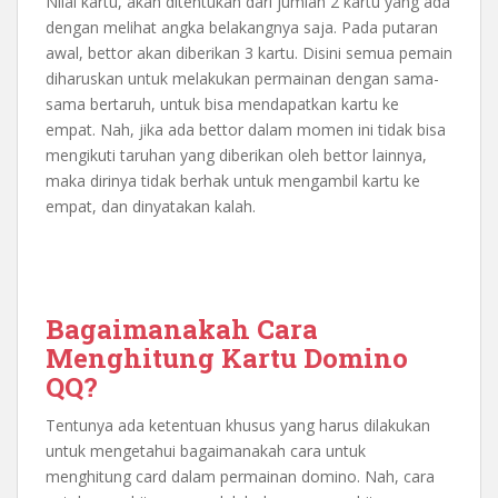
Nilai kartu, akan ditentukan dari jumlah 2 kartu yang ada
dengan melihat angka belakangnya saja. Pada putaran
awal, bettor akan diberikan 3 kartu. Disini semua pemain
diharuskan untuk melakukan permainan dengan sama-
sama bertaruh, untuk bisa mendapatkan kartu ke
empat. Nah, jika ada bettor dalam momen ini tidak bisa
mengikuti taruhan yang diberikan oleh bettor lainnya,
maka dirinya tidak berhak untuk mengambil kartu ke
empat, dan dinyatakan kalah.
Bagaimanakah Cara
Menghitung Kartu Domino
QQ?
Tentunya ada ketentuan khusus yang harus dilakukan
untuk mengetahui bagaimanakah cara untuk
menghitung card dalam permainan domino. Nah, cara