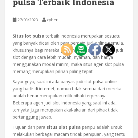
pulsa Terbaik Indonesia
27/03/2023
cyber
Situs lot pulsa
terbaik Indonesia merupakan sesuatu
yang banyak dicari oleh para pemain judi online pemula,
khususnya bagi mereka yang ingin bisa memainkan judi
slot dengan cara lebih mudah, nyaman, dan hanya
menggunakan modal minim, maka situs agen slot pulsa
memang merupakan pilihan paling tepat.
Sayangnya, saat ini ada banyak judi slot pulsa online
yang hadir di internet, namun tidak semua dari mereka
adalah benar merupakan milik pihak terpercaya.
Beberapa agen judi slot Indonesia yang saat ini ada,
ternyata juga merupakan akal-akalan dari pihak tidak
bertanggung jawab.
Tujuan dari para
situs slot pulsa
penipu adalah untuk
melakukan berbagai macam tindak penipuan, yang tentu