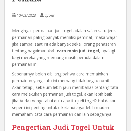
10/03/2023
cyber
Mengingat permainan judi togel adalah salah satu jenis
permainan paling banyak memiliki peminat, maka wajar
jika sampai saat ini ada banyak sekali orang penasaran
tentang bagaimanakah
cara main judi togel
, apalagi
bagi mereka yang memang masih pemula dalam
permainan ini.
Sebenarnya boleh dibilang bahwa cara memainkan
permainan yang satu ini memang tidak begitu rumit.
Akan tetapi, sebelum lebih jauh membahas tentang tata
cara melakukan permainan judi togel, akan lebih baik
jika Anda mengetahui dulu apa itu judi togel? Hal dasar
seperti ini penting untuk diketahui agar lebih mudah
memahami tata cara permainan dan lain sebagainya.
Pengertian Judi Togel Untuk