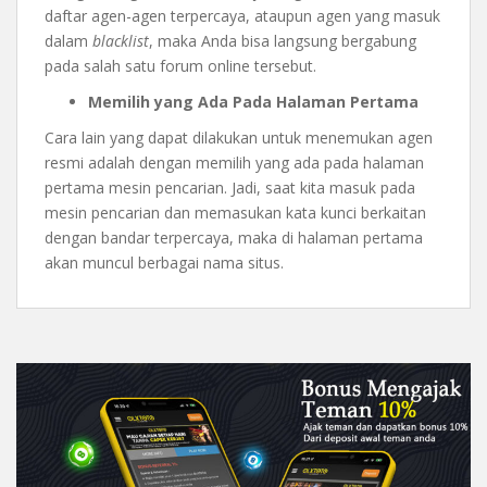
daftar agen-agen terpercaya, ataupun agen yang masuk
dalam
blacklist
, maka Anda bisa langsung bergabung
pada salah satu forum online tersebut.
Memilih yang Ada Pada Halaman Pertama
Cara lain yang dapat dilakukan untuk menemukan agen
resmi adalah dengan memilih yang ada pada halaman
pertama mesin pencarian. Jadi, saat kita masuk pada
mesin pencarian dan memasukan kata kunci berkaitan
dengan bandar terpercaya, maka di halaman pertama
akan muncul berbagai nama situs.