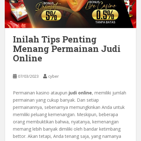
Inilah Tips Penting
Menang Permainan Judi
Online
07/03/2023
cyber
Permainan kasino ataupun
judi online
, memiliki jumlah
permainan yang cukup banyak. Dan setiap
permainannya, sebenarnya memungkinkan Anda untuk
memiliki peluang kemenangan. Meskipun, beberapa
orang membuktikan bahwa, nyatanya, kemenangan
memang lebih banyak dimiliki oleh bandar ketimbang
bettor. Akan tetapi, Anda tenang saja, yang namanya