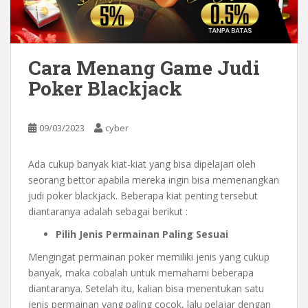
Cara Menang Game Judi
Poker Blackjack
09/03/2023
cyber
Ada cukup banyak kiat-kiat yang bisa dipelajari oleh
seorang bettor apabila mereka ingin bisa memenangkan
judi poker blackjack. Beberapa kiat penting tersebut
diantaranya adalah sebagai berikut :
Pilih Jenis Permainan Paling Sesuai
Mengingat permainan poker memiliki jenis yang cukup
banyak, maka cobalah untuk memahami beberapa
diantaranya. Setelah itu, kalian bisa menentukan satu
jenis permainan yang paling cocok, lalu pelajar dengan