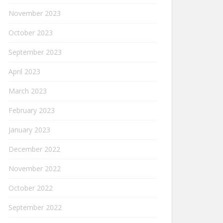
November 2023
October 2023
September 2023
April 2023
March 2023
February 2023
January 2023
December 2022
November 2022
October 2022
September 2022