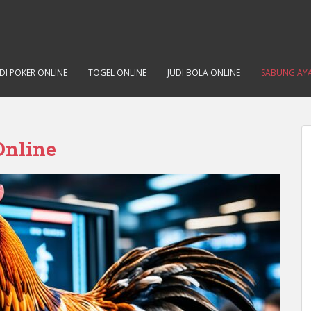
DI POKER ONLINE
TOGEL ONLINE
JUDI BOLA ONLINE
SABUNG AY
Online