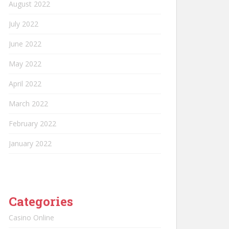
August 2022
July 2022
June 2022
May 2022
April 2022
March 2022
February 2022
January 2022
Categories
Casino Online