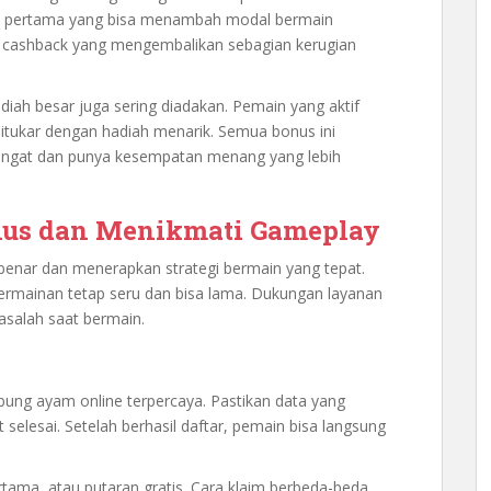
t pertama yang bisa menambah modal bermain
am cashback yang mengembalikan sebagian kerugian
adiah besar juga sering diadakan. Pemain yang aktif
ditukar dengan hadiah menarik. Semua bonus ini
angat dan punya kesempatan menang yang lebih
us dan Menikmati Gameplay
benar dan menerapkan strategi bermain yang tepat.
ermainan tetap seru dan bisa lama. Dukungan layanan
salah saat bermain.
bung ayam online terpercaya. Pastikan data yang
 selesai. Setelah berhasil daftar, pemain bisa langsung
tama, atau putaran gratis. Cara klaim berbeda-beda,