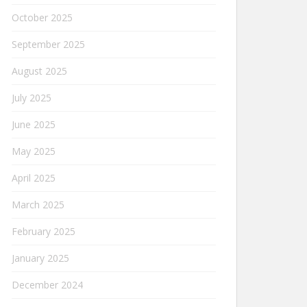
October 2025
September 2025
August 2025
July 2025
June 2025
May 2025
April 2025
March 2025
February 2025
January 2025
December 2024