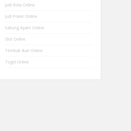
Judi Bola Online
Judi Poker Online
Sabung Ayam Online
Slot Online
Tembak Ikan Online
Togel Online