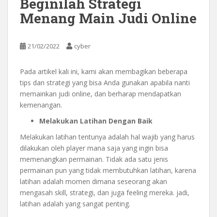
Beginilah Strategi
Menang Main Judi Online
21/02/2022
cyber
Pada artikel kali ini, kami akan membagikan beberapa
tips dan strategi yang bisa Anda gunakan apabila nanti
memainkan judi online, dan berharap mendapatkan
kemenangan.
Melakukan Latihan Dengan Baik
Melakukan latihan tentunya adalah hal wajib yang harus
dilakukan oleh player mana saja yang ingin bisa
memenangkan permainan. Tidak ada satu jenis
permainan pun yang tidak membutuhkan latihan, karena
latihan adalah momen dimana seseorang akan
mengasah skill, strategi, dan juga feeling mereka. jadi,
latihan adalah yang sangat penting.