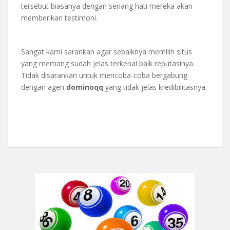
tersebut biasanya dengan senang hati mereka akan
memberikan testimoni.
Sangat kami sarankan agar sebaiknya memilih situs
yang memang sudah jelas terkenal baik reputasinya.
Tidak disarankan untuk mencoba-coba bergabung
dengan agen
dominoqq
yang tidak jelas kredibilitasnya.