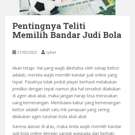
Pentingnya Teliti
Memilih Bandar Judi Bola
21/02/2022
cyber
Akan tetapi. Hal yang wajib diketahui oleh setiap bettor
adalah, mereka wajib memilih bandar judi online yang
tepat. Pasalnya tidak peduli player berhasil melakukan
prediksi dengan tepat namun jika hal tersebut dilakukan
di agen abal-abal, maka jangan harap bisa merasakan
uang kemenangan. Membawa kabur yang kemenangan
bettor adalah salah satu trik penipuan yang sering
dilakukan agen taruhan bola abal-abal.
Karena alasan di atas, maka Anda wajib memilih bandar
judi bola online dengan sangat waspada dan berhati-