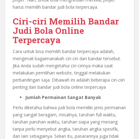
harus memilih bandar judi bola terpercaya.
Ciri-ciri Memilih Bandar
Judi Bola Online
Terpercaya
Cara untuk bisa memilih bandar terpercaya adalah,
mengenali bagaimanakah ciri-ciri dari bandar tersebut.
Jika Anda sudah mengetahui ciri-cirinya maka saat
melakukan pemilihan website, tinggal melakukan
perbandingan saja. Dibawah ini adalah beberapa ciri-ciiri
penting dari bandar judi bola online terpercaya
Jumlah Permainan Sangat Banyak
Perlu diketahui bahwa judi bola memiliki jenis permainan
yang sangat beragam, misalnya, taruhan full waktu,
taruhan paruhan waktu, taruhan siapa yang menang
tanpa perlu menyebut angka, taruhan angka spesifik,
dan lain sebagainya. Selian itu, pasarannya juga tidak