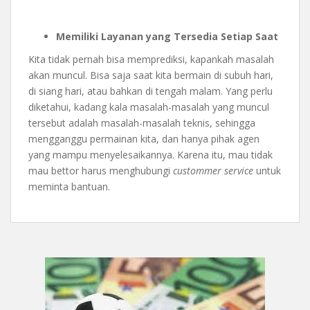
Memiliki Layanan yang Tersedia Setiap Saat
Kita tidak pernah bisa memprediksi, kapankah masalah
akan muncul. Bisa saja saat kita bermain di subuh hari,
di siang hari, atau bahkan di tengah malam. Yang perlu
diketahui, kadang kala masalah-masalah yang muncul
tersebut adalah masalah-masalah teknis, sehingga
mengganggu permainan kita, dan hanya pihak agen
yang mampu menyelesaikannya. Karena itu, mau tidak
mau bettor harus menghubungi
custommer service
untuk
meminta bantuan.