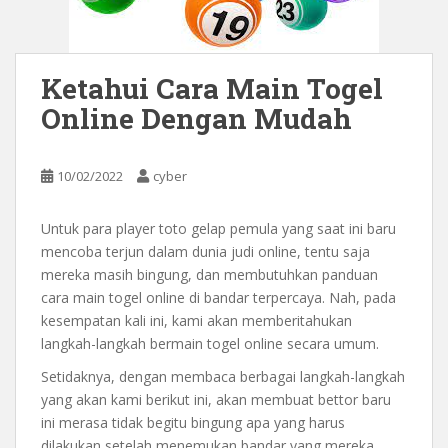
Ketahui Cara Main Togel
Online Dengan Mudah
10/02/2022
cyber
Untuk para player toto gelap pemula yang saat ini baru
mencoba terjun dalam dunia judi online, tentu saja
mereka masih bingung, dan membutuhkan panduan
cara main togel online di bandar terpercaya. Nah, pada
kesempatan kali ini, kami akan memberitahukan
langkah-langkah bermain togel online secara umum.
Setidaknya, dengan membaca berbagai langkah-langkah
yang akan kami berikut ini, akan membuat bettor baru
ini merasa tidak begitu bingung apa yang harus
dilakukan setelah menemukan bandar yang mereka