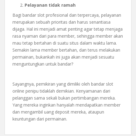
Pelayanan tidak ramah
Bagi bandar slot profesional dan terpercaya, pelayanan
merupakan sebuah prioritas dan harus senantiasa
dijaga. Hal ini menjadi amat penting agar tetap menjaga
rasa nyaman dari para member, sehingga member akan
mau tetap bertahan di suatu situs dalam waktu lama.
Semakin lama member bertahan, dan terus melakukan
permainan, bukankah ini juga akan menjadi sesuatu
menguntungkan untuk bandar?
Sayangnya, pemikiran yang dimiliki oleh bandar slot
online penipu tidaklah demikian. Kenyamanan dari
pelanggan sama sekali bukan pertimbangan mereka.
Yang mereka inginkan hanyalah mendapatkan member
dan mengambil uang deposit mereka, ataupun
keuntungan dari permainan.