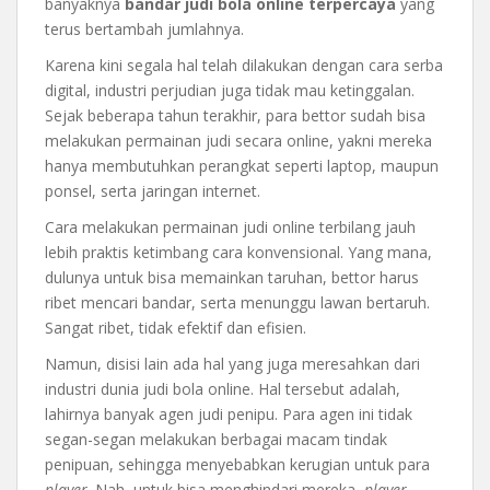
banyaknya
bandar judi bola online terpercaya
yang
terus bertambah jumlahnya.
Karena kini segala hal telah dilakukan dengan cara serba
digital, industri perjudian juga tidak mau ketinggalan.
Sejak beberapa tahun terakhir, para bettor sudah bisa
melakukan permainan judi secara online, yakni mereka
hanya membutuhkan perangkat seperti laptop, maupun
ponsel, serta jaringan internet.
Cara melakukan permainan judi online terbilang jauh
lebih praktis ketimbang cara konvensional. Yang mana,
dulunya untuk bisa memainkan taruhan, bettor harus
ribet mencari bandar, serta menunggu lawan bertaruh.
Sangat ribet, tidak efektif dan efisien.
Namun, disisi lain ada hal yang juga meresahkan dari
industri dunia judi bola online. Hal tersebut adalah,
lahirnya banyak agen judi penipu. Para agen ini tidak
segan-segan melakukan berbagai macam tindak
penipuan, sehingga menyebabkan kerugian untuk para
player
. Nah, untuk bisa menghindari mereka,
player