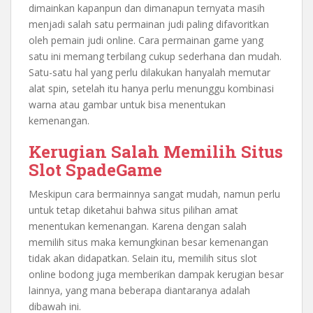
dimainkan kapanpun dan dimanapun ternyata masih
menjadi salah satu permainan judi paling difavoritkan
oleh pemain judi online. Cara permainan game yang
satu ini memang terbilang cukup sederhana dan mudah.
Satu-satu hal yang perlu dilakukan hanyalah memutar
alat spin, setelah itu hanya perlu menunggu kombinasi
warna atau gambar untuk bisa menentukan
kemenangan.
Kerugian Salah Memilih Situs
Slot SpadeGame
Meskipun cara bermainnya sangat mudah, namun perlu
untuk tetap diketahui bahwa situs pilihan amat
menentukan kemenangan. Karena dengan salah
memilih situs maka kemungkinan besar kemenangan
tidak akan didapatkan. Selain itu, memilih situs slot
online bodong juga memberikan dampak kerugian besar
lainnya, yang mana beberapa diantaranya adalah
dibawah ini.