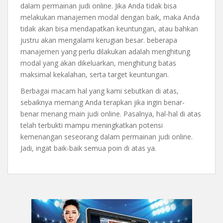
dalam permainan judi online. Jika Anda tidak bisa
melakukan manajemen modal dengan baik, maka Anda
tidak akan bisa mendapatkan keuntungan, atau bahkan
justru akan mengalami kerugian besar. beberapa
manajemen yang perlu dilakukan adalah menghitung
modal yang akan dikeluarkan, menghitung batas
maksimal kekalahan, serta target keuntungan.
Berbagai macam hal yang kami sebutkan di atas,
sebaiknya memang Anda terapkan jika ingin benar-
benar menang main judi online. Pasalnya, hal-hal di atas
telah terbukti mampu meningkatkan potensi
kemenangan seseorang dalam permainan judi online.
Jadi, ingat baik-baik semua poin di atas ya.