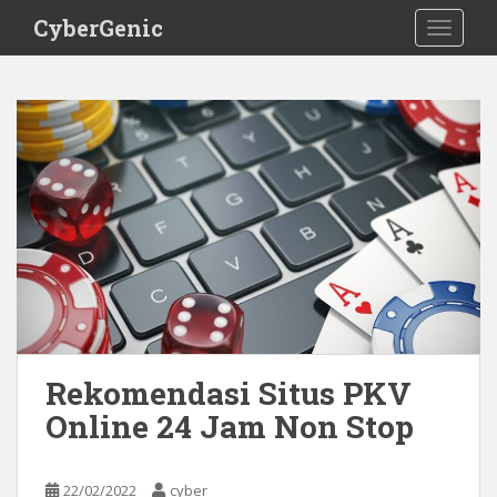
S
CyberGenic
TOGGLE
k
i
p
t
o
m
a
i
n
c
o
n
t
e
Rekomendasi Situs PKV
n
Online 24 Jam Non Stop
t
22/02/2022
cyber