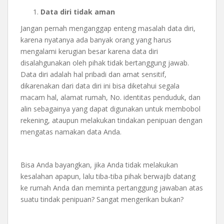
Data diri tidak aman
Jangan pernah menganggap enteng masalah data diri,
karena nyatanya ada banyak orang yang harus
mengalami kerugian besar karena data diri
disalahgunakan oleh pihak tidak bertanggung jawab.
Data diri adalah hal pribadi dan amat sensitif,
dikarenakan dari data diri ini bisa diketahui segala
macam hal, alamat rumah, No. identitas penduduk, dan
alin sebagainya yang dapat digunakan untuk membobol
rekening, ataupun melakukan tindakan penipuan dengan
mengatas namakan data Anda.
Bisa Anda bayangkan, jika Anda tidak melakukan
kesalahan apapun, lalu tiba-tiba pihak berwajib datang
ke rumah Anda dan meminta pertanggung jawaban atas
suatu tindak penipuan? Sangat mengerikan bukan?