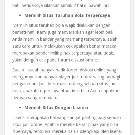
hati. Setidaknya silahkan simak 2 hal di bawah ini :
Memilih Situs Taruhan Bola Terpercaya
Memilih situs taruhan bola wajib dilakukan dengan
berhati-hati. Kami juga menyarankan agar lebih baik
Anda memilih bandar yang memang terpercaya, salah
satu cara untuk melakukan cek apakah benar mereka
merupakan bandar milik pihak terpercaya atau tidak,
yakni dengan cek pada forum diskusi online.
Saat ini sudah banyak hadir forum diskusi online yang
mengumpulkan banyak player judi, untuk saling berbagi
pengalaman. Jadi, informasi tentang sebuah situs judi
bola, apakah terpercaya atau tidak bisa Anda dapatkan
dengan sangat mudah.
Memilih Situs Dengan Lisensi
Lisensi merupakan hal yang sangat penting bagi sebuah
situs judi online. Apabila mereka benar pihak yang bisa
dipercaya, tentunya mereka harus dilengkapi oleh lisensi.