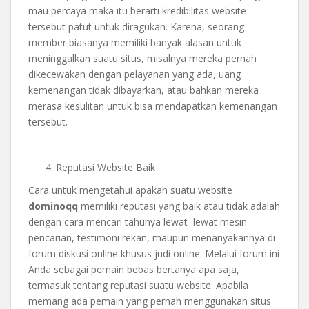
mau percaya maka itu berarti kredibilitas website
tersebut patut untuk diragukan. Karena, seorang
member biasanya memiliki banyak alasan untuk
meninggalkan suatu situs, misalnya mereka pernah
dikecewakan dengan pelayanan yang ada, uang
kemenangan tidak dibayarkan, atau bahkan mereka
merasa kesulitan untuk bisa mendapatkan kemenangan
tersebut.
Reputasi Website Baik
Cara untuk mengetahui apakah suatu website
dominoqq
memiliki reputasi yang baik atau tidak adalah
dengan cara mencari tahunya lewat lewat mesin
pencarian, testimoni rekan, maupun menanyakannya di
forum diskusi online khusus judi online. Melalui forum ini
Anda sebagai pemain bebas bertanya apa saja,
termasuk tentang reputasi suatu website. Apabila
memang ada pemain yang pernah menggunakan situs