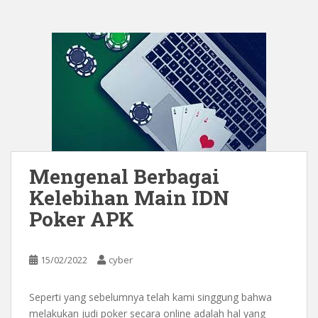
Mengenal Berbagai
Kelebihan Main IDN
Poker APK
15/02/2022
cyber
Seperti yang sebelumnya telah kami singgung bahwa
melakukan judi poker secara online adalah hal yang