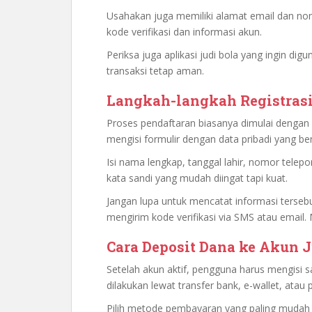
Usahakan juga memiliki alamat email dan nom
kode verifikasi dan informasi akun.
Periksa juga aplikasi judi bola yang ingin dig
transaksi tetap aman.
Langkah-langkah Registras
Proses pendaftaran biasanya dimulai dengan 
mengisi formulir dengan data pribadi yang be
Isi nama lengkap, tanggal lahir, nomor telep
kata sandi yang mudah diingat tapi kuat.
Jangan lupa untuk mencatat informasi tersebu
mengirim kode verifikasi via SMS atau email
Cara Deposit Dana ke Akun J
Setelah akun aktif, pengguna harus mengisi s
dilakukan lewat transfer bank, e-wallet, atau p
Pilih metode pembayaran yang paling mudah 