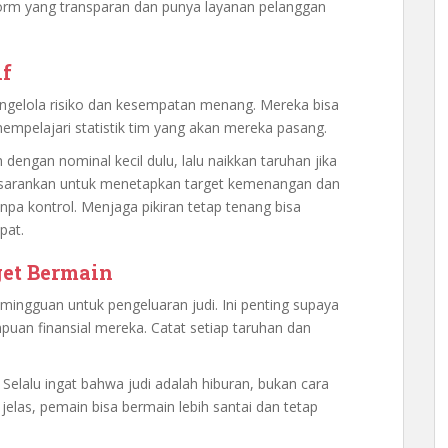
atform yang transparan dan punya layanan pelanggan
if
ngelola risiko dan kesempatan menang. Mereka bisa
mpelajari statistik tim yang akan mereka pasang.
 dengan nominal kecil dulu, lalu naikkan taruhan jika
isarankan untuk menetapkan target kemenangan dan
npa kontrol. Menjaga pikiran tetap tenang bisa
pat.
et Bermain
ingguan untuk pengeluaran judi. Ini penting supaya
uan finansial mereka. Catat setiap taruhan dan
Selalu ingat bahwa judi adalah hiburan, bukan cara
elas, pemain bisa bermain lebih santai dan tetap