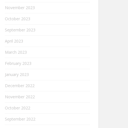
November 2023
October 2023
September 2023
April 2023
March 2023
February 2023
January 2023
December 2022
November 2022
October 2022
September 2022