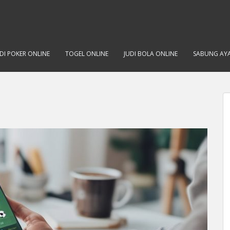
DI POKER ONLINE
TOGEL ONLINE
JUDI BOLA ONLINE
SABUNG AY