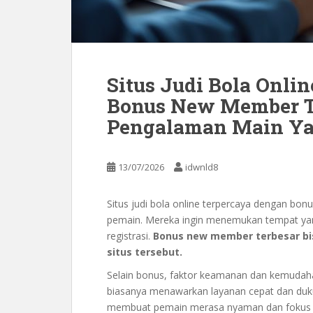
Situs Judi Bola Onli
Bonus New Member T
Pengalaman Main Ya
13/07/2026
idwnld8
Situs judi bola online terpercaya dengan bo
pemain. Mereka ingin menemukan tempat ya
registrasi.
Bonus new member terbesar bis
situs tersebut.
Selain bonus, faktor keamanan dan kemudahan
biasanya menawarkan layanan cepat dan duk
membuat pemain merasa nyaman dan fokus 