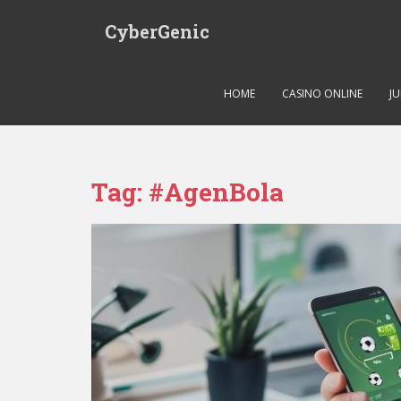
S
CyberGenic
k
i
p
t
HOME
CASINO ONLINE
JU
o
m
a
i
Tag:
#AgenBola
n
c
o
n
t
e
n
t