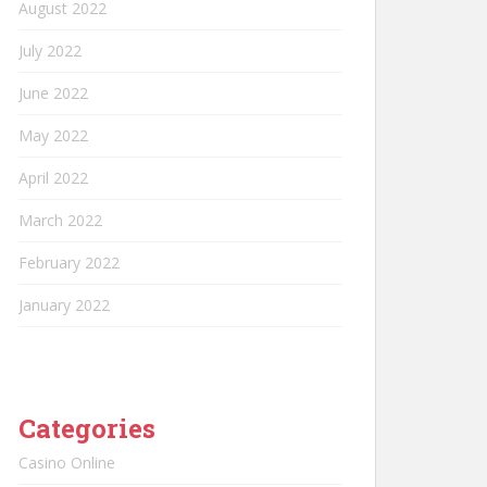
August 2022
July 2022
June 2022
May 2022
April 2022
March 2022
February 2022
January 2022
Categories
Casino Online