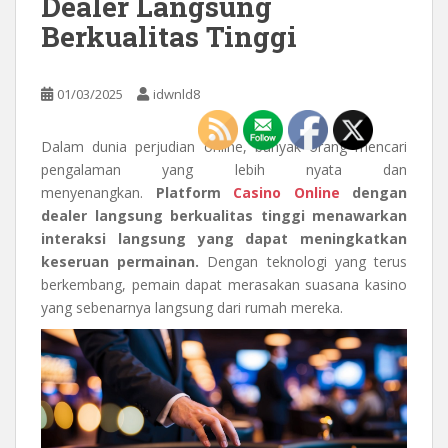
Dealer Langsung
Berkualitas Tinggi
01/03/2025
idwnld8
Dalam dunia perjudian online, banyak orang mencari
pengalaman yang lebih nyata dan
menyenangkan.
Platform
Casino Online
dengan
dealer langsung berkualitas tinggi menawarkan
interaksi langsung yang dapat meningkatkan
keseruan permainan.
Dengan teknologi yang terus
berkembang, pemain dapat merasakan suasana kasino
yang sebenarnya langsung dari rumah mereka.