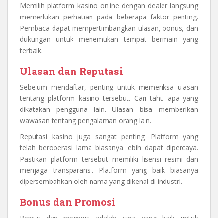
Memilih platform kasino online dengan dealer langsung
memerlukan perhatian pada beberapa faktor penting.
Pembaca dapat mempertimbangkan ulasan, bonus, dan
dukungan untuk menemukan tempat bermain yang
terbaik.
Ulasan dan Reputasi
Sebelum mendaftar, penting untuk memeriksa ulasan
tentang platform kasino tersebut. Cari tahu apa yang
dikatakan pengguna lain. Ulasan bisa memberikan
wawasan tentang pengalaman orang lain.
Reputasi kasino juga sangat penting. Platform yang
telah beroperasi lama biasanya lebih dapat dipercaya.
Pastikan platform tersebut memiliki lisensi resmi dan
menjaga transparansi. Platform yang baik biasanya
dipersembahkan oleh nama yang dikenal di industri.
Bonus dan Promosi
Bonus dan promosi adalah cara yang baik untuk