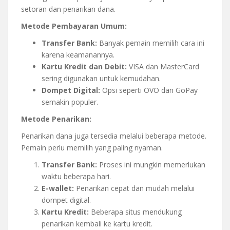
setoran dan penarikan dana.
Metode Pembayaran Umum:
Transfer Bank:
Banyak pemain memilih cara ini
karena keamanannya.
Kartu Kredit dan Debit:
VISA dan MasterCard
sering digunakan untuk kemudahan.
Dompet Digital:
Opsi seperti OVO dan GoPay
semakin populer.
Metode Penarikan:
Penarikan dana juga tersedia melalui beberapa metode.
Pemain perlu memilih yang paling nyaman.
Transfer Bank:
Proses ini mungkin memerlukan
waktu beberapa hari.
E-wallet:
Penarikan cepat dan mudah melalui
dompet digital.
Kartu Kredit:
Beberapa situs mendukung
penarikan kembali ke kartu kredit.