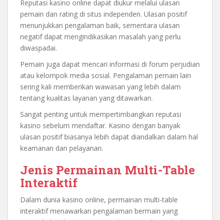
Reputasi kasino online dapat diukur melalui ulasan
pemain dan rating di situs independen. Ulasan positif
menunjukkan pengalaman baik, sementara ulasan
negatif dapat mengindikasikan masalah yang perlu
diwaspadai.
Pemain juga dapat mencari informasi di forum perjudian
atau kelompok media sosial. Pengalaman pemain lain
sering kali memberikan wawasan yang lebih dalam
tentang kualitas layanan yang ditawarkan.
Sangat penting untuk mempertimbangkan reputasi
kasino sebelum mendaftar. Kasino dengan banyak
ulasan positif biasanya lebih dapat diandalkan dalam hal
keamanan dan pelayanan.
Jenis Permainan Multi-Table
Interaktif
Dalam dunia kasino online, permainan multi-table
interaktif menawarkan pengalaman bermain yang