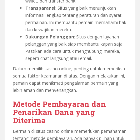
wallet, dan transfer bank.
Transparansi
: Situs yang baik menunjukkan
informasi lengkap tentang peraturan dan syarat
permainan. Ini membantu pemain memahami hak
dan kewajiban mereka.
Dukungan Pelanggan
: Situs dengan layanan
pelanggan yang baik siap membantu kapan saja.
Pastikan ada cara untuk menghubungi mereka,
seperti chat langsung atau email.
Dalam memilih kasino online, penting untuk memeriksa
semua faktor keamanan di atas. Dengan melakukan ini,
pemain dapat menikmati pengalaman bermain yang
lebih aman dan menyenangkan.
Metode Pembayaran dan
Penarikan Dana yang
Diterima
Bermain di situs casino online memerlukan pemahaman
tentang metode pembayaran. Ada banyak pilihan untuk