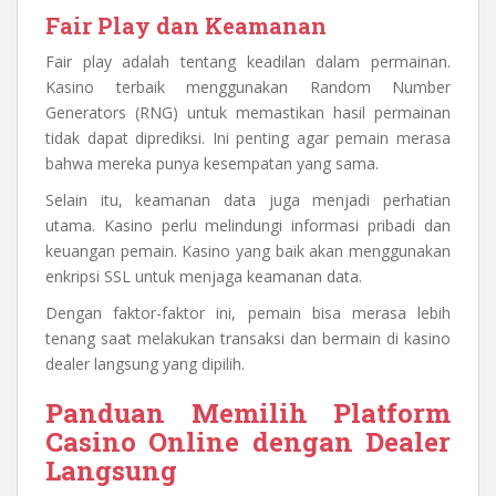
Fair Play dan Keamanan
Fair play adalah tentang keadilan dalam permainan.
Kasino terbaik menggunakan Random Number
Generators (RNG) untuk memastikan hasil permainan
tidak dapat diprediksi. Ini penting agar pemain merasa
bahwa mereka punya kesempatan yang sama.
Selain itu, keamanan data juga menjadi perhatian
utama. Kasino perlu melindungi informasi pribadi dan
keuangan pemain. Kasino yang baik akan menggunakan
enkripsi SSL untuk menjaga keamanan data.
Dengan faktor-faktor ini, pemain bisa merasa lebih
tenang saat melakukan transaksi dan bermain di kasino
dealer langsung yang dipilih.
Panduan Memilih Platform
Casino Online dengan Dealer
Langsung