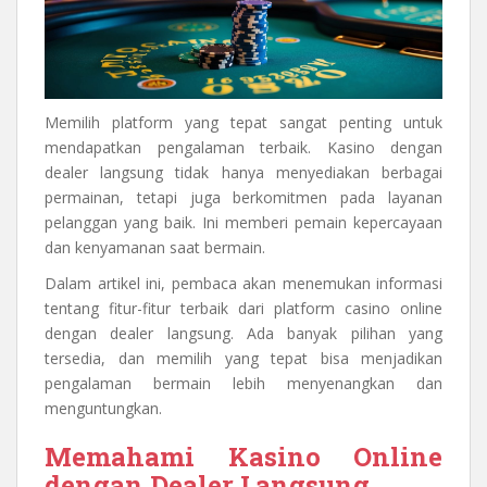
Memilih platform yang tepat sangat penting untuk
mendapatkan pengalaman terbaik. Kasino dengan
dealer langsung tidak hanya menyediakan berbagai
permainan, tetapi juga berkomitmen pada layanan
pelanggan yang baik. Ini memberi pemain kepercayaan
dan kenyamanan saat bermain.
Dalam artikel ini, pembaca akan menemukan informasi
tentang fitur-fitur terbaik dari platform casino online
dengan dealer langsung. Ada banyak pilihan yang
tersedia, dan memilih yang tepat bisa menjadikan
pengalaman bermain lebih menyenangkan dan
menguntungkan.
Memahami Kasino Online
dengan Dealer Langsung