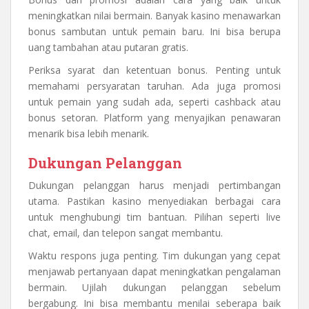
meningkatkan nilai bermain. Banyak kasino menawarkan
bonus sambutan untuk pemain baru. Ini bisa berupa
uang tambahan atau putaran gratis.
Periksa syarat dan ketentuan bonus. Penting untuk
memahami persyaratan taruhan. Ada juga promosi
untuk pemain yang sudah ada, seperti cashback atau
bonus setoran. Platform yang menyajikan penawaran
menarik bisa lebih menarik.
Dukungan Pelanggan
Dukungan pelanggan harus menjadi pertimbangan
utama. Pastikan kasino menyediakan berbagai cara
untuk menghubungi tim bantuan. Pilihan seperti live
chat, email, dan telepon sangat membantu.
Waktu respons juga penting. Tim dukungan yang cepat
menjawab pertanyaan dapat meningkatkan pengalaman
bermain. Ujilah dukungan pelanggan sebelum
bergabung. Ini bisa membantu menilai seberapa baik