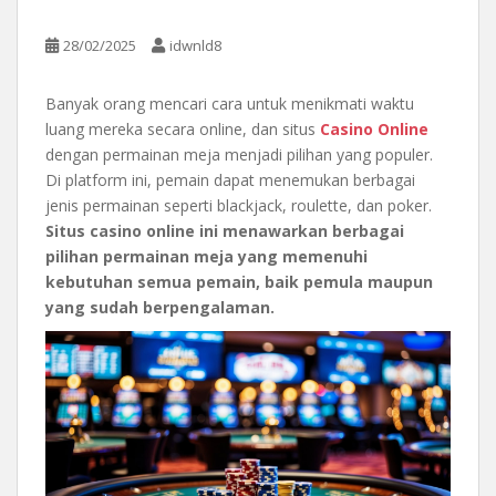
28/02/2025
idwnld8
Banyak orang mencari cara untuk menikmati waktu
luang mereka secara online, dan situs
Casino Online
dengan permainan meja menjadi pilihan yang populer.
Di platform ini, pemain dapat menemukan berbagai
jenis permainan seperti blackjack, roulette, dan poker.
Situs casino online ini menawarkan berbagai
pilihan permainan meja yang memenuhi
kebutuhan semua pemain, baik pemula maupun
yang sudah berpengalaman.