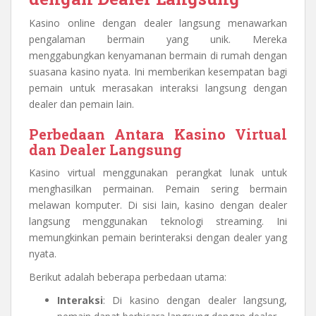
Kasino online dengan dealer langsung menawarkan
pengalaman bermain yang unik. Mereka
menggabungkan kenyamanan bermain di rumah dengan
suasana kasino nyata. Ini memberikan kesempatan bagi
pemain untuk merasakan interaksi langsung dengan
dealer dan pemain lain.
Perbedaan Antara Kasino Virtual
dan Dealer Langsung
Kasino virtual menggunakan perangkat lunak untuk
menghasilkan permainan. Pemain sering bermain
melawan komputer. Di sisi lain, kasino dengan dealer
langsung menggunakan teknologi streaming. Ini
memungkinkan pemain berinteraksi dengan dealer yang
nyata.
Berikut adalah beberapa perbedaan utama:
Interaksi
: Di kasino dengan dealer langsung,