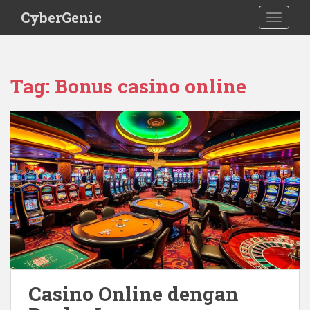
S
CyberGenic
TOGGLE
k
i
p
t
Tag:
Bonus casino online
o
m
a
i
n
c
o
n
t
e
n
t
Casino Online dengan