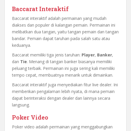
Baccarat Interaktif
Baccarat interaktif adalah permainan yang mudah
diakses dan populer di kalangan pemain. Permainan ini
melibatkan dua tangan, yaitu tangan pemain dan tangan
bandar. Pemain dapat taruhan pada salah satu atau
keduanya.
Baccarat memiliki tiga jenis taruhan:
Player
,
Banker
,
dan
Tie
. Menang di tangan banker biasanya memiliki
peluang terbaik. Permainan ini juga sering kali memiliki
tempo cepat, membuatnya menarik untuk dimainkan.
Baccarat interaktif juga menyediakan fitur live dealer. Ini
memberikan pengalaman lebih nyata, di mana pemain
dapat berinteraksi dengan dealer dan lainnya secara
langsung.
Poker Video
Poker video adalah permainan yang menggabungkan