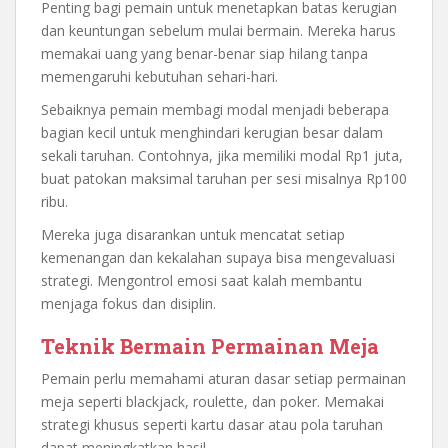
Penting bagi pemain untuk menetapkan batas kerugian
dan keuntungan sebelum mulai bermain. Mereka harus
memakai uang yang benar-benar siap hilang tanpa
memengaruhi kebutuhan sehari-hari.
Sebaiknya pemain membagi modal menjadi beberapa
bagian kecil untuk menghindari kerugian besar dalam
sekali taruhan. Contohnya, jika memiliki modal Rp1 juta,
buat patokan maksimal taruhan per sesi misalnya Rp100
ribu.
Mereka juga disarankan untuk mencatat setiap
kemenangan dan kekalahan supaya bisa mengevaluasi
strategi. Mengontrol emosi saat kalah membantu
menjaga fokus dan disiplin.
Teknik Bermain Permainan Meja
Pemain perlu memahami aturan dasar setiap permainan
meja seperti blackjack, roulette, dan poker. Memakai
strategi khusus seperti kartu dasar atau pola taruhan
dapat meningkatkan hasil.