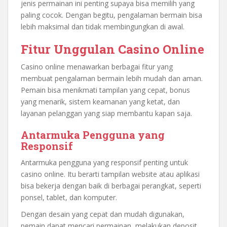
jenis permainan ini penting supaya bisa memilih yang
paling cocok. Dengan begitu, pengalaman bermain bisa
lebih maksimal dan tidak membingungkan di awal.
Fitur Unggulan Casino Online
Casino online menawarkan berbagai fitur yang
membuat pengalaman bermain lebih mudah dan aman.
Pemain bisa menikmati tampilan yang cepat, bonus
yang menarik, sistem keamanan yang ketat, dan
layanan pelanggan yang siap membantu kapan saja.
Antarmuka Pengguna yang
Responsif
Antarmuka pengguna yang responsif penting untuk
casino online. Itu berarti tampilan website atau aplikasi
bisa bekerja dengan baik di berbagai perangkat, seperti
ponsel, tablet, dan komputer.
Dengan desain yang cepat dan mudah digunakan,
pemain dapat mencari permainan, melakukan deposit,