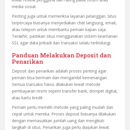
media sosial.
Penting juga untuk memeriksa layanan pelanggan. Situs
terpercaya biasanya menyediakan chat langsung, email,
atau telepon untuk membantu pemain kapan saja.
Terakhir, pastikan situs menggunakan sistem keamanan
SSL agar data pribadi dan transaksi selalu terlindungi.
Panduan Melakukan Deposit dan
Penarikan
Deposit dan penarikan adalah proses penting agar
pemain bisa bermain dan mengambil kemenangan.
Semua transaksi harus dilakukan lewat metode
pembayaran resmi seperti transfer bank, dompet digital,
atau kartu kredit.
Pemain perlu memilih metode yang paling mudah dan
cepat untuk mereka. Proses deposit biasanya dilakukan
dengan memasukkan jumlah uang dan mengikuti
langkah di situs. Penarikan juga perlu diajukan lewat