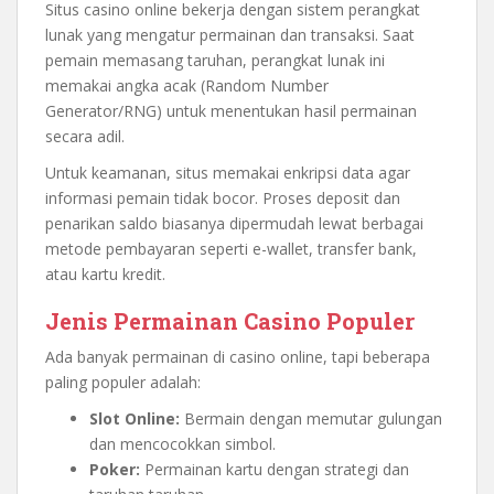
Situs casino online bekerja dengan sistem perangkat
lunak yang mengatur permainan dan transaksi. Saat
pemain memasang taruhan, perangkat lunak ini
memakai angka acak (Random Number
Generator/RNG) untuk menentukan hasil permainan
secara adil.
Untuk keamanan, situs memakai enkripsi data agar
informasi pemain tidak bocor. Proses deposit dan
penarikan saldo biasanya dipermudah lewat berbagai
metode pembayaran seperti e-wallet, transfer bank,
atau kartu kredit.
Jenis Permainan Casino Populer
Ada banyak permainan di casino online, tapi beberapa
paling populer adalah:
Slot Online:
Bermain dengan memutar gulungan
dan mencocokkan simbol.
Poker:
Permainan kartu dengan strategi dan