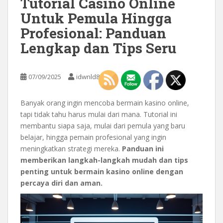
Tutorial Casino Online
Untuk Pemula Hingga
Profesional: Panduan
Lengkap dan Tips Seru
07/09/2025
idwnld8
Banyak orang ingin mencoba bermain kasino online,
tapi tidak tahu harus mulai dari mana. Tutorial ini
membantu siapa saja, mulai dari pemula yang baru
belajar, hingga pemain profesional yang ingin
meningkatkan strategi mereka.
Panduan ini
memberikan langkah-langkah mudah dan tips
penting untuk bermain kasino online dengan
percaya diri dan aman.