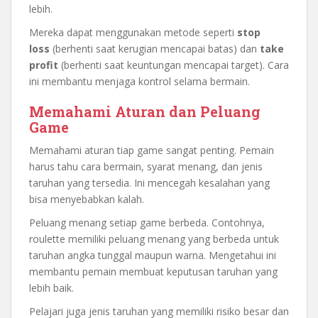
lebih.
Mereka dapat menggunakan metode seperti
stop
loss
(berhenti saat kerugian mencapai batas) dan
take
profit
(berhenti saat keuntungan mencapai target). Cara
ini membantu menjaga kontrol selama bermain.
Memahami Aturan dan Peluang
Game
Memahami aturan tiap game sangat penting. Pemain
harus tahu cara bermain, syarat menang, dan jenis
taruhan yang tersedia. Ini mencegah kesalahan yang
bisa menyebabkan kalah.
Peluang menang setiap game berbeda. Contohnya,
roulette memiliki peluang menang yang berbeda untuk
taruhan angka tunggal maupun warna. Mengetahui ini
membantu pemain membuat keputusan taruhan yang
lebih baik.
Pelajari juga jenis taruhan yang memiliki risiko besar dan