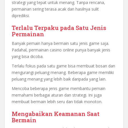
strategi yang tepat untuk menang. Tanpa rencana,
permainan sering terasa acak dan hasilnya sulit
diprediksi.
Terlalu Terpaku pada Satu Jenis
Permainan
Banyak pemain hanya bermain satu jenis game saja.
Padahal, permainan casino online punya banyak jenis
yang bisa dicoba.
Terlalu fokus pada satu game bisa membuat bosan dan
mengurangi peluang menang. Beberapa game memiliki
peluang menang yang lebih baik daripada yang lain.
Mencoba beberapa jenis game membantu pemain
memahami berbagai aturan dan strategi. Ini juga
membuat bermain lebih seru dan tidak monoton.
Mengabaikan Keamanan Saat
Bermain