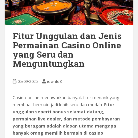
Fitur Unggulan dan Jenis
Permainan Casino Online
yang Seru dan
Menguntungkan
05/09/2025
idwnld8
Casino online menawarkan banyak fitur menarik yang
membuat bermain jadi lebih seru dan mudah.
Fitur
unggulan seperti bonus selamat datang,
permainan live dealer, dan metode pembayaran
yang beragam adalah alasan utama mengapa
banyak orang memilih bermain di casino