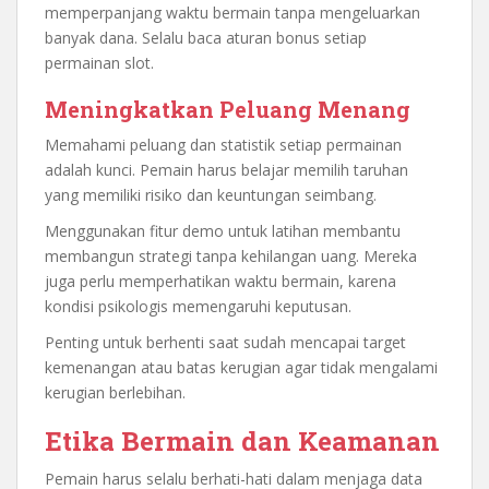
memperpanjang waktu bermain tanpa mengeluarkan
banyak dana. Selalu baca aturan bonus setiap
permainan slot.
Meningkatkan Peluang Menang
Memahami peluang dan statistik setiap permainan
adalah kunci. Pemain harus belajar memilih taruhan
yang memiliki risiko dan keuntungan seimbang.
Menggunakan fitur demo untuk latihan membantu
membangun strategi tanpa kehilangan uang. Mereka
juga perlu memperhatikan waktu bermain, karena
kondisi psikologis memengaruhi keputusan.
Penting untuk berhenti saat sudah mencapai target
kemenangan atau batas kerugian agar tidak mengalami
kerugian berlebihan.
Etika Bermain dan Keamanan
Pemain harus selalu berhati-hati dalam menjaga data