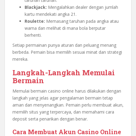
taruhan taruhan.
Blackjack:
Mengalahkan dealer dengan jumlah
kartu mendekati angka 21.
Roulette:
Memasang taruhan pada angka atau
warna dan melihat di mana bola berputar
berhenti.
Setiap permainan punya aturan dan peluang menang
berbeda. Pemain bisa memilih sesuai minat dan strategi
mereka.
Langkah-Langkah Memulai
Bermain
Memulai bermain casino online harus dilakukan dengan
langkah yang jelas agar pengalaman bermain tetap
aman dan menyenangkan. Pemain perlu membuat akun,
memilih situs yang terpercaya, dan memahami cara
deposit serta penarikan dengan benar.
Cara Membuat Akun Casino Online