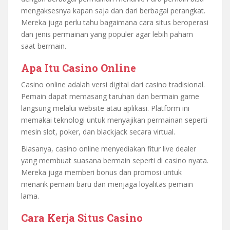
mengaksesnya kapan saja dan dari berbagai perangkat.
Mereka juga perlu tahu bagaimana cara situs beroperasi
dan jenis permainan yang populer agar lebih paham
saat bermain.
Apa Itu Casino Online
Casino online adalah versi digital dari casino tradisional.
Pemain dapat memasang taruhan dan bermain game
langsung melalui website atau aplikasi. Platform ini
memakai teknologi untuk menyajikan permainan seperti
mesin slot, poker, dan blackjack secara virtual.
Biasanya, casino online menyediakan fitur live dealer
yang membuat suasana bermain seperti di casino nyata.
Mereka juga memberi bonus dan promosi untuk
menarik pemain baru dan menjaga loyalitas pemain
lama.
Cara Kerja Situs Casino