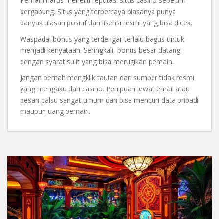
Pemain harus meneliti reputasi situs casino sebelum
bergabung. Situs yang terpercaya biasanya punya
banyak ulasan positif dan lisensi resmi yang bisa dicek.
Waspadai bonus yang terdengar terlalu bagus untuk
menjadi kenyataan. Seringkali, bonus besar datang
dengan syarat sulit yang bisa merugikan pemain.
Jangan pernah mengklik tautan dari sumber tidak resmi
yang mengaku dari casino. Penipuan lewat email atau
pesan palsu sangat umum dan bisa mencuri data pribadi
maupun uang pemain.