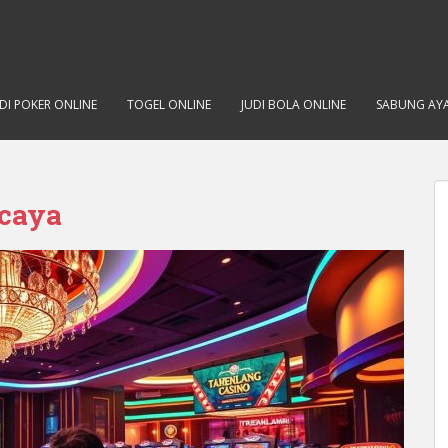
DI POKER ONLINE
TOGEL ONLINE
JUDI BOLA ONLINE
SABUNG AY
rcaya