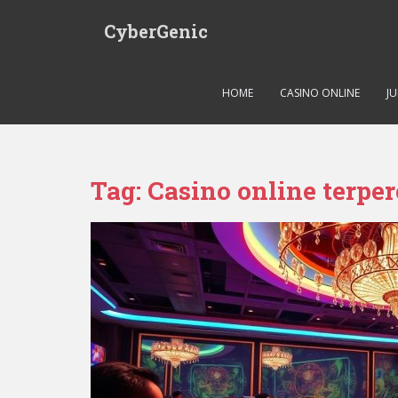
S
CyberGenic
k
i
p
t
HOME
CASINO ONLINE
JU
o
m
a
i
Tag:
Casino online terpe
n
c
o
n
t
e
n
t