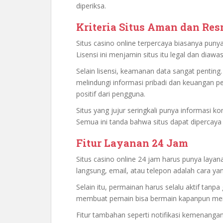
diperiksa.
Kriteria Situs Aman dan Res
Situs casino online terpercaya biasanya punya
Lisensi ini menjamin situs itu legal dan diawas
Selain lisensi, keamanan data sangat penting
melindungi informasi pribadi dan keuangan pe
positif dari pengguna.
Situs yang jujur seringkali punya informasi k
Semua ini tanda bahwa situs dapat dipercay
Fitur Layanan 24 Jam
Situs casino online 24 jam harus punya laya
langsung, email, atau telepon adalah cara yan
Selain itu, permainan harus selalu aktif tanp
membuat pemain bisa bermain kapanpun me
Fitur tambahan seperti notifikasi kemenang