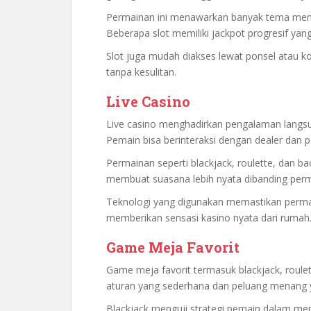
Permainan ini menawarkan banyak tema men
Beberapa slot memiliki jackpot progresif yang 
Slot juga mudah diakses lewat ponsel atau k
tanpa kesulitan.
Live Casino
Live casino menghadirkan pengalaman langsun
Pemain bisa berinteraksi dengan dealer dan p
Permainan seperti blackjack, roulette, dan bac
membuat suasana lebih nyata dibanding perma
Teknologi yang digunakan memastikan permai
memberikan sensasi kasino nyata dari rumah
Game Meja Favorit
Game meja favorit termasuk blackjack, roulet
aturan yang sederhana dan peluang menang 
Blackjack menguji strategi pemain dalam men