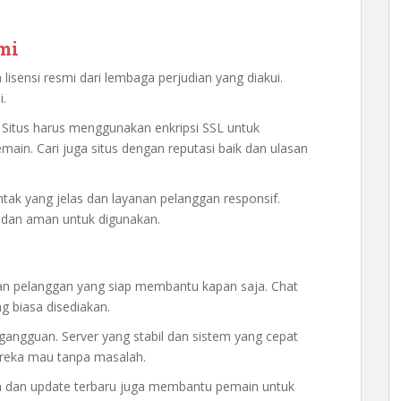
mi
 lisensi resmi dari lembaga perjudian yang diakui.
i.
. Situs harus menggunakan enkripsi SSL untuk
main. Cari juga situs dengan reputasi baik dan ulasan
ontak yang jelas dan layanan pelanggan responsif.
a dan aman untuk digunakan.
nan pelanggan yang siap membantu kapan saja. Chat
g biasa disediakan.
a gangguan. Server yang stabil dan sistem yang cepat
reka mau tanpa masalah.
an dan update terbaru juga membantu pemain untuk