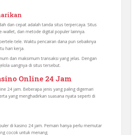
narikan
 dan cepat adalah tanda situs terpercaya. Situs
-wallet, dan metode digital populer lainnya.
bertele-tele. Waktu pencairan dana pun sebaiknya
u hari kerja.
imum dan maksimum transaksi yang jelas. Dengan
ola uangnya di situs tersebut.
asino Online 24 Jam
line 24 jam. Beberapa jenis yang paling digemari
erta yang menghadirkan suasana nyata seperti di
puler di kasino 24 jam. Pemain hanya perlu memutar
ang cocok untuk menang.