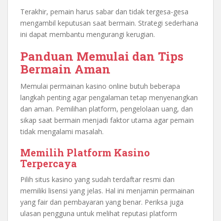
Terakhir, pemain harus sabar dan tidak tergesa-gesa
mengambil keputusan saat bermain. Strategi sederhana
ini dapat membantu mengurangi kerugian.
Panduan Memulai dan Tips
Bermain Aman
Memulai permainan kasino online butuh beberapa
langkah penting agar pengalaman tetap menyenangkan
dan aman. Pemilihan platform, pengelolaan uang, dan
sikap saat bermain menjadi faktor utama agar pemain
tidak mengalami masalah.
Memilih Platform Kasino
Terpercaya
Pilih situs kasino yang sudah terdaftar resmi dan
memiliki lisensi yang jelas. Hal ini menjamin permainan
yang fair dan pembayaran yang benar. Periksa juga
ulasan pengguna untuk melihat reputasi platform