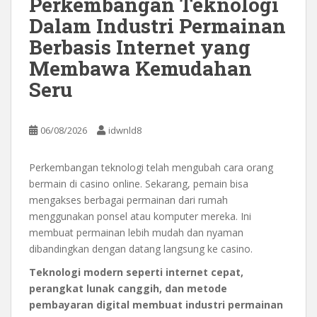
Perkembangan Teknologi
Dalam Industri Permainan
Berbasis Internet yang
Membawa Kemudahan
Seru
06/08/2026
idwnld8
Perkembangan teknologi telah mengubah cara orang
bermain di casino online. Sekarang, pemain bisa
mengakses berbagai permainan dari rumah
menggunakan ponsel atau komputer mereka. Ini
membuat permainan lebih mudah dan nyaman
dibandingkan dengan datang langsung ke casino.
Teknologi modern seperti internet cepat,
perangkat lunak canggih, dan metode
pembayaran digital membuat industri permainan