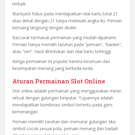
terbaik.
Blackjack fokus pada mendapatkan nilai kartu total 21
atau dekat dengan 21 tanpa melewati angka itu. Pemain
bersaing langsung dengan dealer.
Baccarat termasuk permainan yang mudah dipahami.
Pemain hanya memilih taruhan pada “pemain”, “banker”,
atau “seri”. Hasil ditentukan dari nilai kartu tertinggi.
Ketiga permainan ini populer karena keseruan dan
kesempatan menang yang berbeda-beda.
Aturan Permainan Slot Online
Slot online adalah permainan yang menggunakan mesin
virtual dengan gulungan berputar. Tujuannya adalah
mendapatkan kombinasi simbol tertentu pada garis
kemenangan.
Pemain memilih taruhan dan memutar gulungan. Jika
simbol cocok sesuai pola, pemain menang dan hadiah