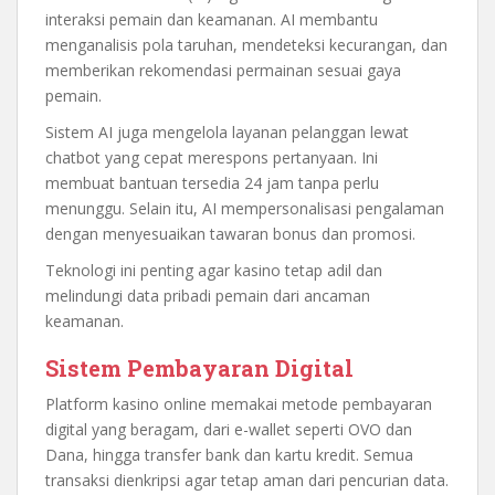
interaksi pemain dan keamanan. AI membantu
menganalisis pola taruhan, mendeteksi kecurangan, dan
memberikan rekomendasi permainan sesuai gaya
pemain.
Sistem AI juga mengelola layanan pelanggan lewat
chatbot yang cepat merespons pertanyaan. Ini
membuat bantuan tersedia 24 jam tanpa perlu
menunggu. Selain itu, AI mempersonalisasi pengalaman
dengan menyesuaikan tawaran bonus dan promosi.
Teknologi ini penting agar kasino tetap adil dan
melindungi data pribadi pemain dari ancaman
keamanan.
Sistem Pembayaran Digital
Platform kasino online memakai metode pembayaran
digital yang beragam, dari e-wallet seperti OVO dan
Dana, hingga transfer bank dan kartu kredit. Semua
transaksi dienkripsi agar tetap aman dari pencurian data.