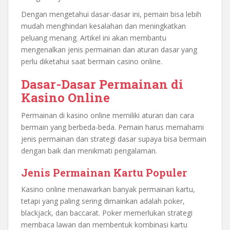
Dengan mengetahui dasar-dasar ini, pemain bisa lebih
mudah menghindari kesalahan dan meningkatkan
peluang menang. Artikel ini akan membantu
mengenalkan jenis permainan dan aturan dasar yang
perlu diketahui saat bermain casino online.
Dasar-Dasar Permainan di
Kasino Online
Permainan di kasino online memiliki aturan dan cara
bermain yang berbeda-beda. Pemain harus memahami
jenis permainan dan strategi dasar supaya bisa bermain
dengan baik dan menikmati pengalaman.
Jenis Permainan Kartu Populer
Kasino online menawarkan banyak permainan kartu,
tetapi yang paling sering dimainkan adalah poker,
blackjack, dan baccarat. Poker memerlukan strategi
membaca lawan dan membentuk kombinasi kartu