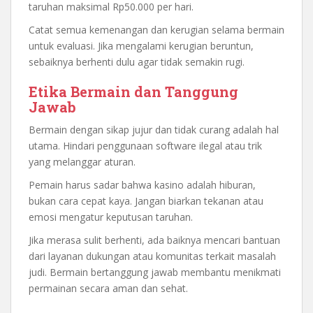
taruhan maksimal Rp50.000 per hari.
Catat semua kemenangan dan kerugian selama bermain
untuk evaluasi. Jika mengalami kerugian beruntun,
sebaiknya berhenti dulu agar tidak semakin rugi.
Etika Bermain dan Tanggung
Jawab
Bermain dengan sikap jujur dan tidak curang adalah hal
utama. Hindari penggunaan software ilegal atau trik
yang melanggar aturan.
Pemain harus sadar bahwa kasino adalah hiburan,
bukan cara cepat kaya. Jangan biarkan tekanan atau
emosi mengatur keputusan taruhan.
Jika merasa sulit berhenti, ada baiknya mencari bantuan
dari layanan dukungan atau komunitas terkait masalah
judi. Bermain bertanggung jawab membantu menikmati
permainan secara aman dan sehat.