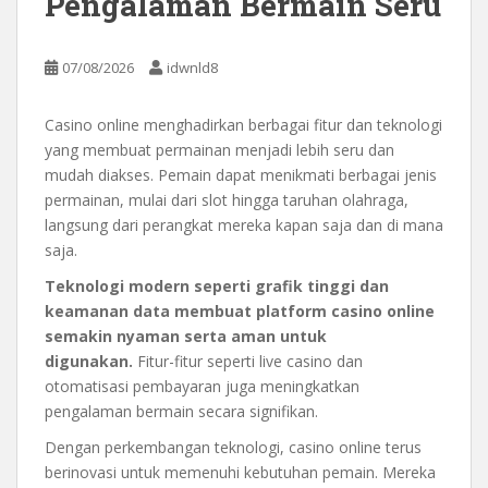
Pengalaman Bermain Seru
07/08/2026
idwnld8
Casino online menghadirkan berbagai fitur dan teknologi
yang membuat permainan menjadi lebih seru dan
mudah diakses. Pemain dapat menikmati berbagai jenis
permainan, mulai dari slot hingga taruhan olahraga,
langsung dari perangkat mereka kapan saja dan di mana
saja.
Teknologi modern seperti grafik tinggi dan
keamanan data membuat platform casino online
semakin nyaman serta aman untuk
digunakan.
Fitur-fitur seperti live casino dan
otomatisasi pembayaran juga meningkatkan
pengalaman bermain secara signifikan.
Dengan perkembangan teknologi, casino online terus
berinovasi untuk memenuhi kebutuhan pemain. Mereka