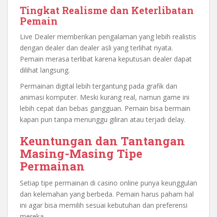
Tingkat Realisme dan Keterlibatan
Pemain
Live Dealer memberikan pengalaman yang lebih realistis
dengan dealer dan dealer asli yang terlihat nyata.
Pemain merasa terlibat karena keputusan dealer dapat
dilihat langsung.
Permainan digital lebih tergantung pada grafik dan
animasi komputer. Meski kurang real, namun game ini
lebih cepat dan bebas gangguan. Pemain bisa bermain
kapan pun tanpa menunggu giliran atau terjadi delay.
Keuntungan dan Tantangan
Masing-Masing Tipe
Permainan
Setiap tipe permainan di casino online punya keunggulan
dan kelemahan yang berbeda. Pemain harus paham hal
ini agar bisa memilih sesuai kebutuhan dan preferensi
mereka.