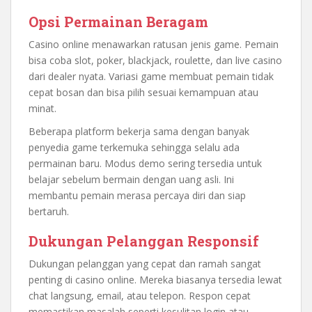
Opsi Permainan Beragam
Casino online menawarkan ratusan jenis game. Pemain
bisa coba slot, poker, blackjack, roulette, dan live casino
dari dealer nyata. Variasi game membuat pemain tidak
cepat bosan dan bisa pilih sesuai kemampuan atau
minat.
Beberapa platform bekerja sama dengan banyak
penyedia game terkemuka sehingga selalu ada
permainan baru. Modus demo sering tersedia untuk
belajar sebelum bermain dengan uang asli. Ini
membantu pemain merasa percaya diri dan siap
bertaruh.
Dukungan Pelanggan Responsif
Dukungan pelanggan yang cepat dan ramah sangat
penting di casino online. Mereka biasanya tersedia lewat
chat langsung, email, atau telepon. Respon cepat
memastikan masalah seperti kesulitan login atau