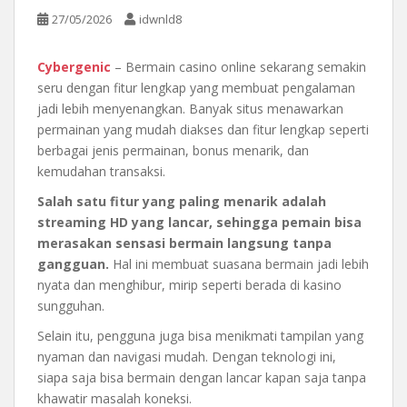
27/05/2026
idwnld8
Cybergenic
– Bermain casino online sekarang semakin
seru dengan fitur lengkap yang membuat pengalaman
jadi lebih menyenangkan. Banyak situs menawarkan
permainan yang mudah diakses dan fitur lengkap seperti
berbagai jenis permainan, bonus menarik, dan
kemudahan transaksi.
Salah satu fitur yang paling menarik adalah
streaming HD yang lancar, sehingga pemain bisa
merasakan sensasi bermain langsung tanpa
gangguan.
Hal ini membuat suasana bermain jadi lebih
nyata dan menghibur, mirip seperti berada di kasino
sungguhan.
Selain itu, pengguna juga bisa menikmati tampilan yang
nyaman dan navigasi mudah. Dengan teknologi ini,
siapa saja bisa bermain dengan lancar kapan saja tanpa
khawatir masalah koneksi.