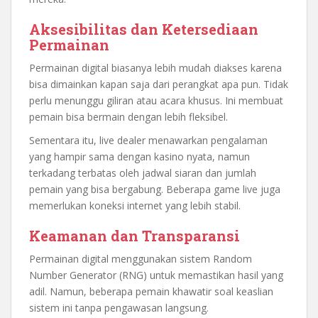
Aksesibilitas dan Ketersediaan
Permainan
Permainan digital biasanya lebih mudah diakses karena
bisa dimainkan kapan saja dari perangkat apa pun. Tidak
perlu menunggu giliran atau acara khusus. Ini membuat
pemain bisa bermain dengan lebih fleksibel.
Sementara itu, live dealer menawarkan pengalaman
yang hampir sama dengan kasino nyata, namun
terkadang terbatas oleh jadwal siaran dan jumlah
pemain yang bisa bergabung. Beberapa game live juga
memerlukan koneksi internet yang lebih stabil.
Keamanan dan Transparansi
Permainan digital menggunakan sistem Random
Number Generator (RNG) untuk memastikan hasil yang
adil. Namun, beberapa pemain khawatir soal keaslian
sistem ini tanpa pengawasan langsung.