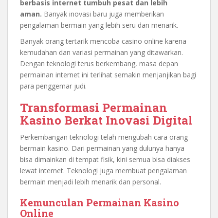
berbasis internet tumbuh pesat dan lebih
aman.
Banyak inovasi baru juga memberikan
pengalaman bermain yang lebih seru dan menarik.
Banyak orang tertarik mencoba casino online karena
kemudahan dan variasi permainan yang ditawarkan.
Dengan teknologi terus berkembang, masa depan
permainan internet ini terlihat semakin menjanjikan bagi
para penggemar judi.
Transformasi Permainan
Kasino Berkat Inovasi Digital
Perkembangan teknologi telah mengubah cara orang
bermain kasino. Dari permainan yang dulunya hanya
bisa dimainkan di tempat fisik, kini semua bisa diakses
lewat internet. Teknologi juga membuat pengalaman
bermain menjadi lebih menarik dan personal.
Kemunculan Permainan Kasino
Online