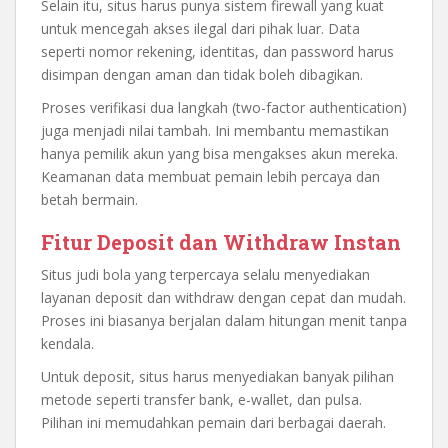
Selain itu, situs harus punya sistem firewall yang kuat
untuk mencegah akses ilegal dari pihak luar. Data
seperti nomor rekening, identitas, dan password harus
disimpan dengan aman dan tidak boleh dibagikan.
Proses verifikasi dua langkah (two-factor authentication)
juga menjadi nilai tambah. Ini membantu memastikan
hanya pemilik akun yang bisa mengakses akun mereka.
Keamanan data membuat pemain lebih percaya dan
betah bermain.
Fitur Deposit dan Withdraw Instan
Situs judi bola yang terpercaya selalu menyediakan
layanan deposit dan withdraw dengan cepat dan mudah.
Proses ini biasanya berjalan dalam hitungan menit tanpa
kendala.
Untuk deposit, situs harus menyediakan banyak pilihan
metode seperti transfer bank, e-wallet, dan pulsa.
Pilihan ini memudahkan pemain dari berbagai daerah.