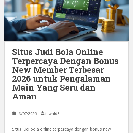
Situs Judi Bola Online
Terpercaya Dengan Bonus
New Member Terbesar
2026 untuk Pengalaman
Main Yang Seru dan
Aman
13/07/2026
idwnld8
Situs judi bola online terpercaya dengan bonus new