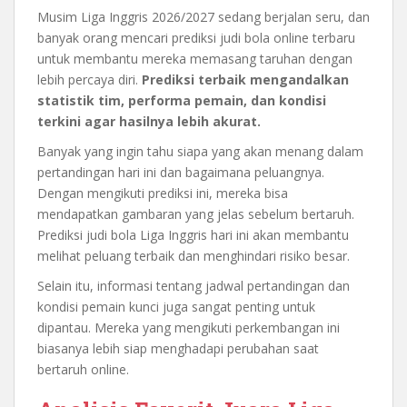
Musim Liga Inggris 2026/2027 sedang berjalan seru, dan
banyak orang mencari prediksi judi bola online terbaru
untuk membantu mereka memasang taruhan dengan
lebih percaya diri.
Prediksi terbaik mengandalkan
statistik tim, performa pemain, dan kondisi
terkini agar hasilnya lebih akurat.
Banyak yang ingin tahu siapa yang akan menang dalam
pertandingan hari ini dan bagaimana peluangnya.
Dengan mengikuti prediksi ini, mereka bisa
mendapatkan gambaran yang jelas sebelum bertaruh.
Prediksi judi bola Liga Inggris hari ini akan membantu
melihat peluang terbaik dan menghindari risiko besar.
Selain itu, informasi tentang jadwal pertandingan dan
kondisi pemain kunci juga sangat penting untuk
dipantau. Mereka yang mengikuti perkembangan ini
biasanya lebih siap menghadapi perubahan saat
bertaruh online.