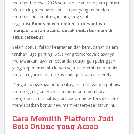
member terbesar 2026 semakin dicari oleh para pemain.
Mereka ingin menemukan tempat yang aman dan
memberikan keuntungan langsung saat
registrasi.
Bonus new member terbesar bisa
menjadi alasan utama untuk mulai bermain di
situs tersebut.
Selain bonus, faktor keamanan dan kemudahan dalam
taruhan juga penting. Situs yang terpercaya biasanya
menawarkan layanan cepat dan dukungan pelanggan
yang siap membantu kapan saja. Ini membuat pemain
merasa nyaman dan fokus pada permainan mereka.
Dengan banyaknya pilihan situs, memilih yang tepat bisa
membingungkan. Artikel ini membantu pembaca
mengenali ciri-ciri situs judi bola online terbaik dan cara
mendapatkan bonus new member terbesar tahun ini.
Cara Memilih Platform Judi
Bola Online yang Aman