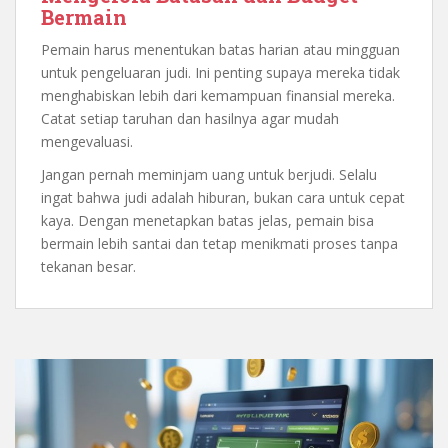
Bermain
Pemain harus menentukan batas harian atau mingguan
untuk pengeluaran judi. Ini penting supaya mereka tidak
menghabiskan lebih dari kemampuan finansial mereka.
Catat setiap taruhan dan hasilnya agar mudah
mengevaluasi.
Jangan pernah meminjam uang untuk berjudi. Selalu
ingat bahwa judi adalah hiburan, bukan cara untuk cepat
kaya. Dengan menetapkan batas jelas, pemain bisa
bermain lebih santai dan tetap menikmati proses tanpa
tekanan besar.