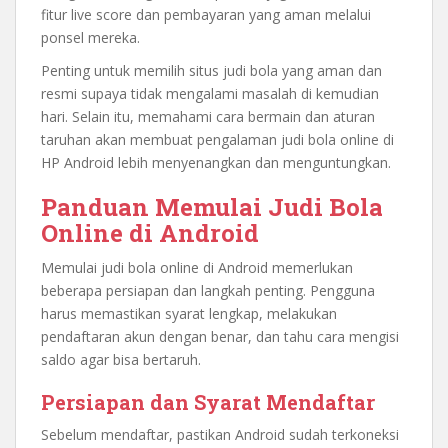
fitur live score dan pembayaran yang aman melalui
ponsel mereka.
Penting untuk memilih situs judi bola yang aman dan
resmi supaya tidak mengalami masalah di kemudian
hari. Selain itu, memahami cara bermain dan aturan
taruhan akan membuat pengalaman judi bola online di
HP Android lebih menyenangkan dan menguntungkan.
Panduan Memulai Judi Bola
Online di Android
Memulai judi bola online di Android memerlukan
beberapa persiapan dan langkah penting. Pengguna
harus memastikan syarat lengkap, melakukan
pendaftaran akun dengan benar, dan tahu cara mengisi
saldo agar bisa bertaruh.
Persiapan dan Syarat Mendaftar
Sebelum mendaftar, pastikan Android sudah terkoneksi