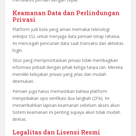
Keamanan Data dan Perlindungan
Privasi
Platform judi bola yang aman memakai teknologi
enkripsi SSL untuk menjaga data pemain tetap rahasia.
Ini mencegah pencurian data saat transaksi dan aktivitas
login.
Situs yang memprioritaskan privasi tidak membagikan
informasi pribadi dengan pihak ketiga tanpa izin. Mereka
memiliki kebijakan privasi yang jelas dan mudah
ditemukan.
Pemain juga harus memastikan bahwa platform
menyediakan opsi verifikasi dua langkah (2FA). Ini
menambahkan lapisan keamanan sebelum akses akun.
Sistem keamanan ini penting supaya akun tidak mudah
diretas.
Legalitas dan Lisensi Resmi