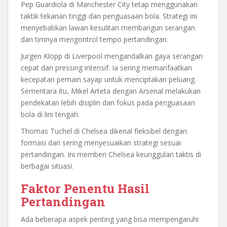
Pep Guardiola di Manchester City tetap menggunakan
taktik tekanan tinggi dan penguasaan bola. Strategi ini
menyebabkan lawan kesulitan membangun serangan
dan timnya mengontrol tempo pertandingan.
Jurgen Klopp di Liverpool mengandalkan gaya serangan
cepat dan pressing intensif. Ia sering memanfaatkan
kecepatan pemain sayap untuk menciptakan peluang.
Sementara itu, Mikel Arteta dengan Arsenal melakukan
pendekatan lebih disiplin dan fokus pada penguasaan
bola di lini tengah.
Thomas Tuchel di Chelsea dikenal fleksibel dengan
formasi dan sering menyesuaikan strategi sesuai
pertandingan. Ini memberi Chelsea keunggulan taktis di
berbagai situasi.
Faktor Penentu Hasil
Pertandingan
Ada beberapa aspek penting yang bisa mempengaruhi