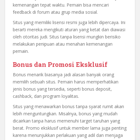
kemenangan tepat waktu. Pemain bisa mencari
feedback di forum atau grup media sosial.
Situs yang memiliki lisensi resmi juga lebih dipercaya. Ini
berarti mereka mengikuti aturan yang ketat dan diawasi
oleh otoritas judi. Situs tanpa lisensi mungkin berisiko
melakukan penipuan atau menahan kemenangan
pemain.
Bonus dan Promosi Eksklusif
Bonus menarik biasanya jadi alasan banyak orang
memilih sebuah situs. Pemain harus memperhatikan
jenis bonus yang tersedia, seperti bonus deposit,
cashback, dan program loyalitas.
Situs yang menawarkan bonus tanpa syarat rumit akan
lebih menguntungkan. Misalnya, bonus yang mudah
dicairkan tanpa harus memenuhi target taruhan yang
berat. Promo eksklusif untuk member lama juga penting
karena menunjukkan perlakuan yang adil dan menjaga