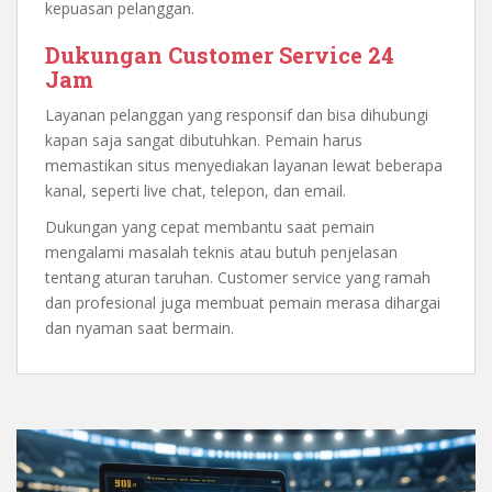
kepuasan pelanggan.
Dukungan Customer Service 24
Jam
Layanan pelanggan yang responsif dan bisa dihubungi
kapan saja sangat dibutuhkan. Pemain harus
memastikan situs menyediakan layanan lewat beberapa
kanal, seperti live chat, telepon, dan email.
Dukungan yang cepat membantu saat pemain
mengalami masalah teknis atau butuh penjelasan
tentang aturan taruhan. Customer service yang ramah
dan profesional juga membuat pemain merasa dihargai
dan nyaman saat bermain.