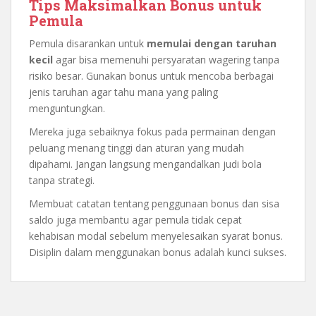
Tips Maksimalkan Bonus untuk
Pemula
Pemula disarankan untuk
memulai dengan taruhan
kecil
agar bisa memenuhi persyaratan wagering tanpa
risiko besar. Gunakan bonus untuk mencoba berbagai
jenis taruhan agar tahu mana yang paling
menguntungkan.
Mereka juga sebaiknya fokus pada permainan dengan
peluang menang tinggi dan aturan yang mudah
dipahami. Jangan langsung mengandalkan judi bola
tanpa strategi.
Membuat catatan tentang penggunaan bonus dan sisa
saldo juga membantu agar pemula tidak cepat
kehabisan modal sebelum menyelesaikan syarat bonus.
Disiplin dalam menggunakan bonus adalah kunci sukses.