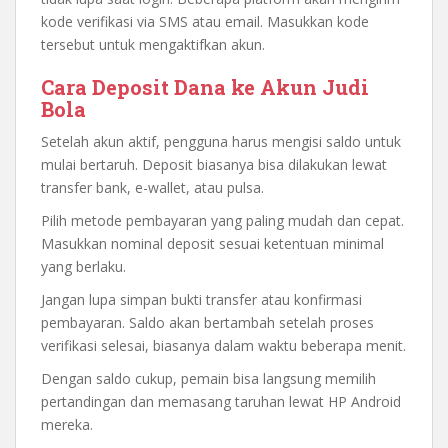
kode verifikasi via SMS atau email. Masukkan kode
tersebut untuk mengaktifkan akun.
Cara Deposit Dana ke Akun Judi
Bola
Setelah akun aktif, pengguna harus mengisi saldo untuk
mulai bertaruh. Deposit biasanya bisa dilakukan lewat
transfer bank, e-wallet, atau pulsa.
Pilih metode pembayaran yang paling mudah dan cepat.
Masukkan nominal deposit sesuai ketentuan minimal
yang berlaku.
Jangan lupa simpan bukti transfer atau konfirmasi
pembayaran. Saldo akan bertambah setelah proses
verifikasi selesai, biasanya dalam waktu beberapa menit.
Dengan saldo cukup, pemain bisa langsung memilih
pertandingan dan memasang taruhan lewat HP Android
mereka.