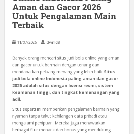
Aman dan Gacor 2026
Untuk Pengalaman Main
Terbaik
11/07/2026
idwnld8
Banyak orang mencari situs judi bola online yang aman
dan gacor untuk bermain dengan tenang dan
mendapatkan peluang menang yang lebih baik.
Situs
judi bola online Indonesia paling aman dan gacor
2026 adalah situs dengan lisensi resmi, sistem
keamanan tinggi, dan tingkat kemenangan yang
adil.
Situs seperti ini memberikan pengalaman bermain yang
nyaman tanpa takut kehilangan data pribadi atau
mengalami penipuan. Mereka juga menawarkan
berbagai fitur menarik dan bonus yang mendukung