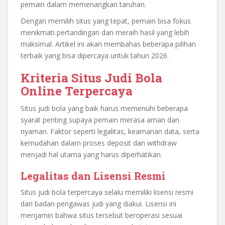
pemain dalam memenangkan taruhan.
Dengan memilih situs yang tepat, pemain bisa fokus
menikmati pertandingan dan meraih hasil yang lebih
maksimal. Artikel ini akan membahas beberapa pilihan
terbaik yang bisa dipercaya untuk tahun 2026.
Kriteria Situs Judi Bola
Online Terpercaya
Situs judi bola yang baik harus memenuhi beberapa
syarat penting supaya pemain merasa aman dan
nyaman. Faktor seperti legalitas, keamanan data, serta
kemudahan dalam proses deposit dan withdraw
menjadi hal utama yang harus diperhatikan.
Legalitas dan Lisensi Resmi
Situs judi bola terpercaya selalu memiliki lisensi resmi
dari badan pengawas judi yang diakui. Lisensi ini
menjamin bahwa situs tersebut beroperasi sesuai