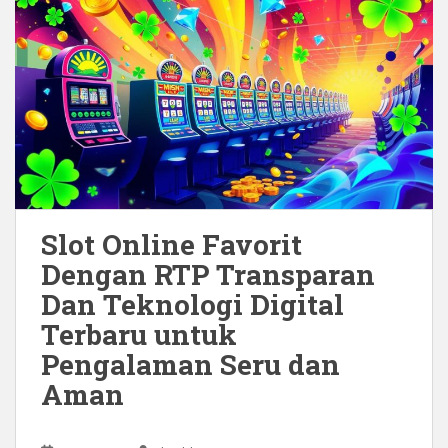
Slot Online Favorit
Dengan RTP Transparan
Dan Teknologi Digital
Terbaru untuk
Pengalaman Seru dan
Aman