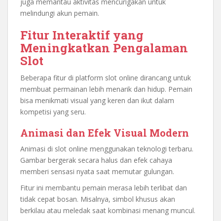
juga memantau aktivitas mencurigakan untuk
melindungi akun pemain.
Fitur Interaktif yang
Meningkatkan Pengalaman
Slot
Beberapa fitur di platform slot online dirancang untuk
membuat permainan lebih menarik dan hidup. Pemain
bisa menikmati visual yang keren dan ikut dalam
kompetisi yang seru.
Animasi dan Efek Visual Modern
Animasi di slot online menggunakan teknologi terbaru.
Gambar bergerak secara halus dan efek cahaya
memberi sensasi nyata saat memutar gulungan.
Fitur ini membantu pemain merasa lebih terlibat dan
tidak cepat bosan. Misalnya, simbol khusus akan
berkilau atau meledak saat kombinasi menang muncul.