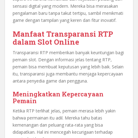
sensasi digital yang modern. Mereka bisa merasakan
pengalaman baru tanpa takut tertipu, sambil menikmati
game dengan tampilan yang keren dan fitur inovatif.
Manfaat Transparansi RTP
dalam Slot Online
Transparansi RTP memberikan banyak keuntungan bagi
pemain slot. Dengan informasi jelas tentang RTP,
pemain bisa membuat keputusan yang lebih baik. Selain
itu, transparansi juga membantu menjaga kepercayaan
antara penyedia game dan pengguna.
Meningkatkan Kepercayaan
Pemain
Ketika RTP terlihat jelas, pemain merasa lebih yakin
bahwa permainan itu adil. Mereka tahu batas
kemenangan dan peluang rata-rata yang bisa
didapatkan. Hal ini mencegah kecurigaan terhadap