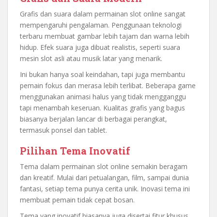
Grafis dan suara dalam permainan slot online sangat
mempengaruhi pengalaman. Penggunaan teknologi
terbaru membuat gambar lebih tajam dan warna lebih
hidup. Efek suara juga dibuat realistis, seperti suara
mesin slot asli atau musik latar yang menarik.
Ini bukan hanya soal keindahan, tapi juga membantu
pemain fokus dan merasa lebih terlibat. Beberapa game
menggunakan animasi halus yang tidak mengganggu
tapi menambah keseruan. Kualitas grafis yang bagus
biasanya berjalan lancar di berbagai perangkat,
termasuk ponsel dan tablet.
Pilihan Tema Inovatif
Tema dalam permainan slot online semakin beragam
dan kreatif. Mulai dari petualangan, film, sampai dunia
fantasi, setiap tema punya cerita unik. Inovasi tema ini
membuat pemain tidak cepat bosan.
Tema yang inovatif biasanya juga disertai fitur khusus