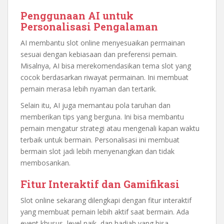
Penggunaan AI untuk
Personalisasi Pengalaman
AI membantu slot online menyesuaikan permainan
sesuai dengan kebiasaan dan preferensi pemain.
Misalnya, AI bisa merekomendasikan tema slot yang
cocok berdasarkan riwayat permainan. Ini membuat
pemain merasa lebih nyaman dan tertarik.
Selain itu, AI juga memantau pola taruhan dan
memberikan tips yang berguna. Ini bisa membantu
pemain mengatur strategi atau mengenali kapan waktu
terbaik untuk bermain. Personalisasi ini membuat
bermain slot jadi lebih menyenangkan dan tidak
membosankan.
Fitur Interaktif dan Gamifikasi
Slot online sekarang dilengkapi dengan fitur interaktif
yang membuat pemain lebih aktif saat bermain. Ada
event khusus, level naik, dan hadiah yang bisa