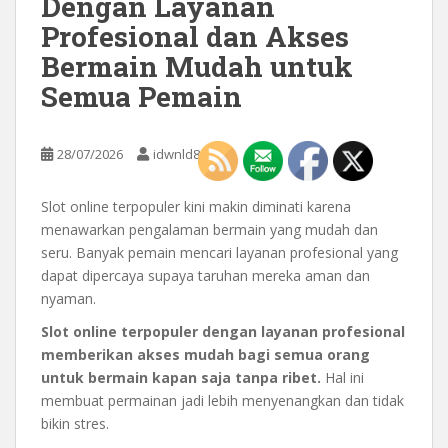
Dengan Layanan
Profesional dan Akses
Bermain Mudah untuk
Semua Pemain
28/07/2026
idwnld8
Slot online terpopuler kini makin diminati karena
menawarkan pengalaman bermain yang mudah dan
seru. Banyak pemain mencari layanan profesional yang
dapat dipercaya supaya taruhan mereka aman dan
nyaman.
Slot online terpopuler dengan layanan profesional
memberikan akses mudah bagi semua orang
untuk bermain kapan saja tanpa ribet.
Hal ini
membuat permainan jadi lebih menyenangkan dan tidak
bikin stres.