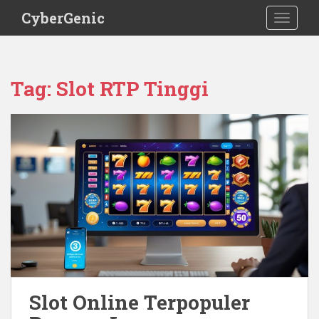
S
CyberGenic
TOGGLE
k
i
p
t
Tag:
Slot RTP Tinggi
o
m
a
i
n
c
o
n
t
e
n
t
Slot Online Terpopuler