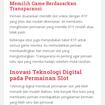
Memilih Game Berdasarkan
Transparansi
Pemain disarankan memilih slot online dengan RTP
yang jelas dan mudah ditemukan. Ini membantu
menghindari permainan yang memiliki RTP rendah atau
tidak pasti.
Beberapa situs juga menyediakan tabel RTP untuk
semua game mereka. Itu memudahkan pemain
membandingkan dan mencari slot yang
menguntungkan. Transparansi ini penting agar pemain
tahu apa yang mereka hadapi sebelum mulai taruhan.
Inovasi Teknologi Digital
pada Permainan Slot
Teknologi digital membuat permainan slot jadi lebih
menarik dan mudah diakses. Ada banyak fitur baru yang
membantu pemain mendapatkan pengalaman bermain
yang lebih seru dan personal.