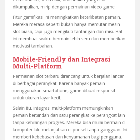
dikumpulkan, mirip dengan permainan video game.
Fitur gamifikasi ini meningkatkan keterlibatan pemain.
Mereka merasa seperti bukan hanya memutar mesin
slot biasa, tapi juga mengikuti tantangan dan misi. Hal
ini membuat waktu bermain lebih seru dan memberikan
motivasi tambahan.
Mobile-Friendly dan Integrasi
Multi-Platform
Permainan slot terbaru dirancang untuk berjalan lancar
di berbagai perangkat. Karena banyak pemain
menggunakan smartphone, game dibuat responsif
untuk ukuran layar kecil.
Selain itu, integrasi multi-platform memungkinkan
pemain berpindah dari satu perangkat ke perangkat lain
tanpa kehilangan progres. Mereka bisa mulai bermain di
komputer lalu melanjutkan di ponsel tanpa gangguan. Ini
memberi kebebasan dan kenyamanan bagi pengguna.