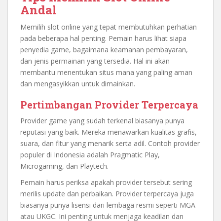
Andal
Memilih slot online yang tepat membutuhkan perhatian
pada beberapa hal penting. Pemain harus lihat siapa
penyedia game, bagaimana keamanan pembayaran,
dan jenis permainan yang tersedia. Hal ini akan
membantu menentukan situs mana yang paling aman
dan mengasyikkan untuk dimainkan.
Pertimbangan Provider Terpercaya
Provider game yang sudah terkenal biasanya punya
reputasi yang baik. Mereka menawarkan kualitas grafis,
suara, dan fitur yang menarik serta adil. Contoh provider
populer di Indonesia adalah Pragmatic Play,
Microgaming, dan Playtech.
Pemain harus periksa apakah provider tersebut sering
merilis update dan perbaikan. Provider terpercaya juga
biasanya punya lisensi dari lembaga resmi seperti MGA
atau UKGC. Ini penting untuk menjaga keadilan dan