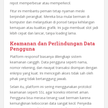
repot memperbesar atau memperkecil.
Fitur ini membantu pemain tetap nyaman meski
berpindah perangkat. Mereka bisa mulai bermain di
komputer dan melanjutkan di ponsel tanpa kehilangan
kemajuan atau kualitas grafik. Ini juga membuat slot jadi
lebih cepat dan lancar, tanpa loading lama.
Keamanan dan Perlindungan Data
Pengguna
Platform responsif biasanya dilengkapi sistem
keamanan canggih. Data pengguna seperti nama,
nomor rekening, dan riwayat transaksi disimpan dengan
enkripsi yang kuat. Ini mencegah akses tidak sah oleh
pihak yang tidak bertanggung jawab.
Selain itu, platform ini sering menggunakan protokol
keamanan seperti SSL agar koneksi internet aman.
Pengguna bisa merasa tenang saat bermain karena
kemungkinan kebocoran data sangat kecil. Penyedia