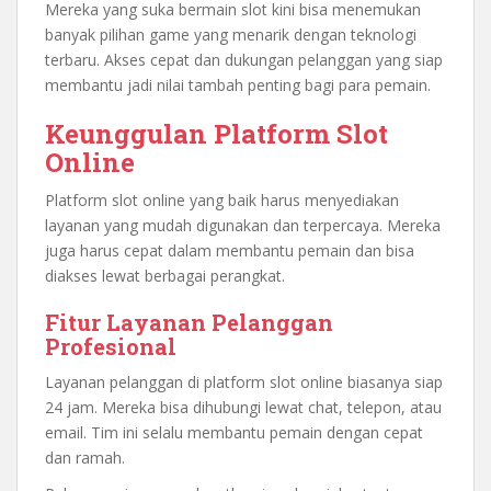
Mereka yang suka bermain slot kini bisa menemukan
banyak pilihan game yang menarik dengan teknologi
terbaru. Akses cepat dan dukungan pelanggan yang siap
membantu jadi nilai tambah penting bagi para pemain.
Keunggulan Platform Slot
Online
Platform slot online yang baik harus menyediakan
layanan yang mudah digunakan dan terpercaya. Mereka
juga harus cepat dalam membantu pemain dan bisa
diakses lewat berbagai perangkat.
Fitur Layanan Pelanggan
Profesional
Layanan pelanggan di platform slot online biasanya siap
24 jam. Mereka bisa dihubungi lewat chat, telepon, atau
email. Tim ini selalu membantu pemain dengan cepat
dan ramah.