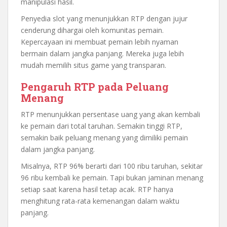
manipulasi hasil.
Penyedia slot yang menunjukkan RTP dengan jujur
cenderung dihargai oleh komunitas pemain.
Kepercayaan ini membuat pemain lebih nyaman
bermain dalam jangka panjang. Mereka juga lebih
mudah memilih situs game yang transparan.
Pengaruh RTP pada Peluang
Menang
RTP menunjukkan persentase uang yang akan kembali
ke pemain dari total taruhan. Semakin tinggi RTP,
semakin baik peluang menang yang dimiliki pemain
dalam jangka panjang.
Misalnya, RTP 96% berarti dari 100 ribu taruhan, sekitar
96 ribu kembali ke pemain. Tapi bukan jaminan menang
setiap saat karena hasil tetap acak. RTP hanya
menghitung rata-rata kemenangan dalam waktu
panjang.