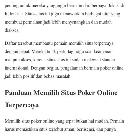
penting untuk mereka yang ingin bermain dari berbagai lokasi di
Indonesia. Situs-situs ini juga menawarkan berbagai fitur yang
membuat permainan jadi lebih menyenangkan dan mudah
diakses.
Daftar tersebut membantu pemain memilih situs terpercaya
dengan cepat. Mereka tidak perlu lagi ragu soal keamanan
maupun akses, karena situs-situs ini sudah melewati standar
internasional. Dengan begitu, pengalaman bermain poker online
jadi lebih positif dan bebas masalah.
Panduan Memilih Situs Poker Online
Terpercaya
Memilih situs poker online yang tepat bukan hal mudah. Pemain
harus memastikan situs tersebut aman, berlisensi, dan punya