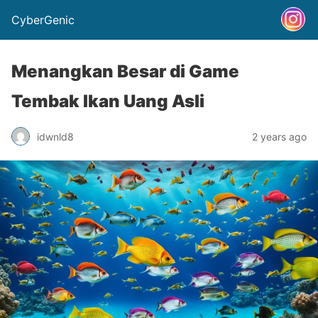
CyberGenic
Menangkan Besar di Game
Tembak Ikan Uang Asli
idwnld8
2 years ago