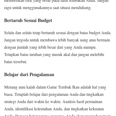
memberikan efek yang besar pada hasil tembakan Anda. Jangan
ragu untuk menggunakannya saat situasi mendukung.
Bertaruh Sesuai Budget
Selalu dan selalu tetap bertaruh sesuai dengan batas budget Anda.
Jangan tergoda untuk membawa lebih banyak uang atau bermain
dengan jumlah yang lebih besar dari yang Anda mampu.
Tetapkan batas taruhan yang masuk akal dan jangan melebihi
batas tersebut.
Belajar dari Pengalaman
Menang atau kalah dalam Game Tembak Ikan adalah hal yang
biasa. Tetaplah belajar dari pengalaman Anda dan tingkatkan
strategi Anda dari waktu ke waktu. Analisis hasil permainan
Anda, identifikasi kelemahan Anda, dan tingkatkan kekuatan
Anda. Dengan belajar terus-menerus, Anda akan menjadi pemain