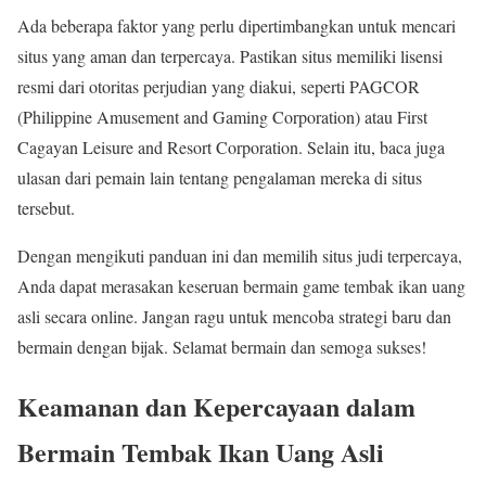
Ada beberapa faktor yang perlu dipertimbangkan untuk mencari
situs yang aman dan terpercaya. Pastikan situs memiliki lisensi
resmi dari otoritas perjudian yang diakui, seperti PAGCOR
(Philippine Amusement and Gaming Corporation) atau First
Cagayan Leisure and Resort Corporation. Selain itu, baca juga
ulasan dari pemain lain tentang pengalaman mereka di situs
tersebut.
Dengan mengikuti panduan ini dan memilih situs judi terpercaya,
Anda dapat merasakan keseruan bermain game tembak ikan uang
asli secara online. Jangan ragu untuk mencoba strategi baru dan
bermain dengan bijak. Selamat bermain dan semoga sukses!
Keamanan dan Kepercayaan dalam
Bermain Tembak Ikan Uang Asli