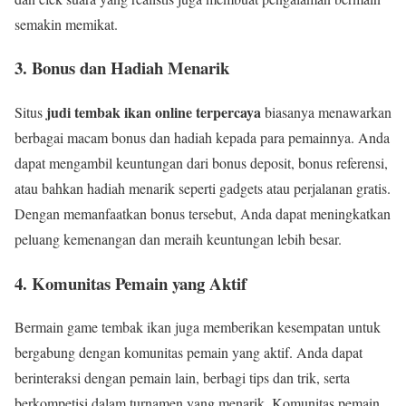
semakin memikat.
3. Bonus dan Hadiah Menarik
judi tembak ikan online terpercaya
Situs
biasanya menawarkan
berbagai macam bonus dan hadiah kepada para pemainnya. Anda
dapat mengambil keuntungan dari bonus deposit, bonus referensi,
atau bahkan hadiah menarik seperti gadgets atau perjalanan gratis.
Dengan memanfaatkan bonus tersebut, Anda dapat meningkatkan
peluang kemenangan dan meraih keuntungan lebih besar.
4. Komunitas Pemain yang Aktif
Bermain game tembak ikan juga memberikan kesempatan untuk
bergabung dengan komunitas pemain yang aktif. Anda dapat
berinteraksi dengan pemain lain, berbagi tips dan trik, serta
berkompetisi dalam turnamen yang menarik. Komunitas pemain