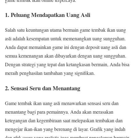
1. Peluang Mendapatkan Uang Asli
Salah satu keuntungan utama bermain game tembak ikan uang
asli adalah kesempatan untuk memenangkan uang sungguhan.
Anda dapat memainkan game ini dengan deposit uang asli dan
semua kemenangan akan dibayarkan dengan uang sungguhan.
Dengan strategi yang tepat dan ketangkasan bermain, Anda bisa
meraih penghasilan tambahan yang signifikan.
2. Sensasi Seru dan Menantang
Game tembak ikan uang asli menawarkan sensasi seru dan
menantang bagi para pemainnya. Anda akan merasakan
ketegangan dan kegembiraan saat melepaskan tembakan dan
mengejar ikan-ikan yang berenang di layar. Grafik yang indah
dan efek suara yang realistis juga membuat pengalaman bermain