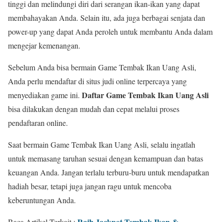
tinggi dan melindungi diri dari serangan ikan-ikan yang dapat
membahayakan Anda. Selain itu, ada juga berbagai senjata dan
power-up yang dapat Anda peroleh untuk membantu Anda dalam
mengejar kemenangan.
Sebelum Anda bisa bermain Game Tembak Ikan Uang Asli,
Anda perlu mendaftar di situs judi online terpercaya yang
Daftar Game Tembak Ikan Uang Asli
menyediakan game ini.
bisa dilakukan dengan mudah dan cepat melalui proses
pendaftaran online.
Saat bermain Game Tembak Ikan Uang Asli, selalu ingatlah
untuk memasang taruhan sesuai dengan kemampuan dan batas
keuangan Anda. Jangan terlalu terburu-buru untuk mendapatkan
hadiah besar, tetapi juga jangan ragu untuk mencoba
keberuntungan Anda.
Raih Jackpot Tembak Ikan &
Baca Artikel Terkait :