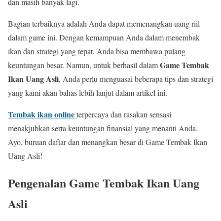
dan masih banyak lagi.
Bagian terbaiknya adalah Anda dapat memenangkan uang riil
dalam game ini. Dengan kemampuan Anda dalam menembak
ikan dan strategi yang tepat, Anda bisa membawa pulang
Game Tembak
keuntungan besar. Namun, untuk berhasil dalam
Ikan Uang Asli
, Anda perlu menguasai beberapa tips dan strategi
yang kami akan bahas lebih lanjut dalam artikel ini.
T
embak ikan online
terpercaya dan rasakan sensasi
menakjubkan serta keuntungan finansial yang menanti Anda.
Ayo, buruan daftar dan menangkan besar di Game Tembak Ikan
Uang Asli!
Pengenalan Game Tembak Ikan Uang
Asli