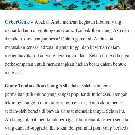
CyberGenic
– Apakah Anda mencari kegiatan hiburan yang
menarik dan menguntungkan?Game Tembak Ikan Uang Asli dan
dapatkan kemenangan besar! Dalam game ini, Anda akan
merasakan sensasi adrenalin yang tinggi dan keseruan dalam
menembak ikan-ikan yang berenang di laut. Selain itu, Anda juga
berkesempatan untuk memenangkan hadiah besar dalam bentuk
uang asli.
Game Tembak Ikan Uang Asli
adalah salah satu jenis
permainan judi online yang sangat populer di Indonesia. Dengan
teknologi canggih dan grafis yang menarik, Anda akan merasa
seolah-olah berada di bawah air saat memainkannya. Selain itu,
Anda juga dapat menikmati berbagai fitur menarik seperti senjata
yang dapat di-upgrade, ikan-ikan dengan nilai poin yang berbeda,