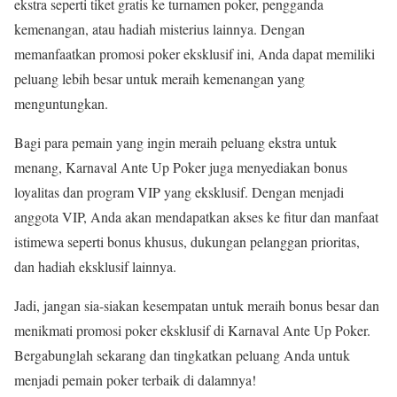
ekstra seperti tiket gratis ke turnamen poker, pengganda
kemenangan, atau hadiah misterius lainnya. Dengan
memanfaatkan promosi poker eksklusif ini, Anda dapat memiliki
peluang lebih besar untuk meraih kemenangan yang
menguntungkan.
Bagi para pemain yang ingin meraih peluang ekstra untuk
menang, Karnaval Ante Up Poker juga menyediakan bonus
loyalitas dan program VIP yang eksklusif. Dengan menjadi
anggota VIP, Anda akan mendapatkan akses ke fitur dan manfaat
istimewa seperti bonus khusus, dukungan pelanggan prioritas,
dan hadiah eksklusif lainnya.
Jadi, jangan sia-siakan kesempatan untuk meraih bonus besar dan
menikmati promosi poker eksklusif di Karnaval Ante Up Poker.
Bergabunglah sekarang dan tingkatkan peluang Anda untuk
menjadi pemain poker terbaik di dalamnya!