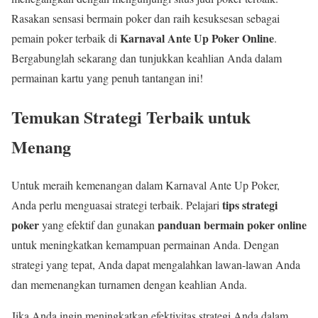
Rasakan sensasi bermain poker dan raih kesuksesan sebagai
Karnaval Ante Up Poker Online
pemain poker terbaik di
.
Bergabunglah sekarang dan tunjukkan keahlian Anda dalam
permainan kartu yang penuh tantangan ini!
Temukan Strategi Terbaik untuk
Menang
Untuk meraih kemenangan dalam Karnaval Ante Up Poker,
tips strategi
Anda perlu menguasai strategi terbaik. Pelajari
poker
panduan bermain poker online
yang efektif dan gunakan
untuk meningkatkan kemampuan permainan Anda. Dengan
strategi yang tepat, Anda dapat mengalahkan lawan-lawan Anda
dan memenangkan turnamen dengan keahlian Anda.
Jika Anda ingin meningkatkan efektivitas strategi Anda dalam