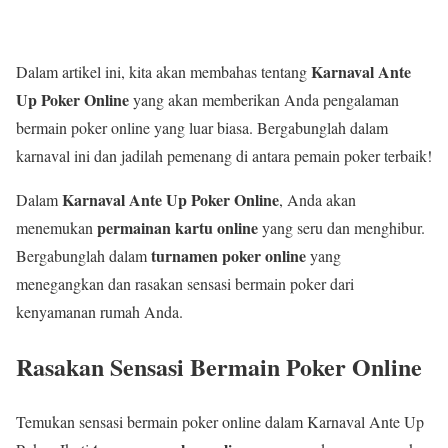
Karnaval Ante
Dalam artikel ini, kita akan membahas tentang
Up Poker Online
yang akan memberikan Anda pengalaman
bermain poker online yang luar biasa. Bergabunglah dalam
karnaval ini dan jadilah pemenang di antara pemain poker terbaik!
Karnaval Ante Up Poker Online
Dalam
, Anda akan
permainan kartu online
menemukan
yang seru dan menghibur.
turnamen poker online
Bergabunglah dalam
yang
menegangkan dan rasakan sensasi bermain poker dari
kenyamanan rumah Anda.
Rasakan Sensasi Bermain Poker Online
Temukan sensasi bermain poker online dalam Karnaval Ante Up