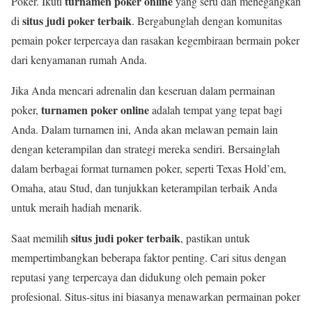
turnamen poker online
Poker. Ikuti
yang seru dan menegangkan
situs judi poker terbaik
di
. Bergabunglah dengan komunitas
pemain poker terpercaya dan rasakan kegembiraan bermain poker
dari kenyamanan rumah Anda.
Jika Anda mencari adrenalin dan keseruan dalam permainan
turnamen poker online
poker,
adalah tempat yang tepat bagi
Anda. Dalam turnamen ini, Anda akan melawan pemain lain
dengan keterampilan dan strategi mereka sendiri. Bersainglah
dalam berbagai format turnamen poker, seperti Texas Hold’em,
Omaha, atau Stud, dan tunjukkan keterampilan terbaik Anda
untuk meraih hadiah menarik.
situs judi poker terbaik
Saat memilih
, pastikan untuk
mempertimbangkan beberapa faktor penting. Cari situs dengan
reputasi yang terpercaya dan didukung oleh pemain poker
profesional. Situs-situs ini biasanya menawarkan permainan poker