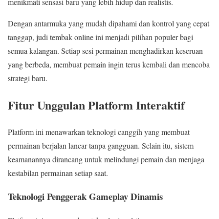
menikmati sensasi baru yang lebih hidup dan realistis.
Dengan antarmuka yang mudah dipahami dan kontrol yang cepat
tanggap, judi tembak online ini menjadi pilihan populer bagi
semua kalangan. Setiap sesi permainan menghadirkan keseruan
yang berbeda, membuat pemain ingin terus kembali dan mencoba
strategi baru.
Fitur Unggulan Platform Interaktif
Platform ini menawarkan teknologi canggih yang membuat
permainan berjalan lancar tanpa gangguan. Selain itu, sistem
keamanannya dirancang untuk melindungi pemain dan menjaga
kestabilan permainan setiap saat.
Teknologi Penggerak Gameplay Dinamis