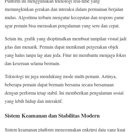
Platform ini menggunakan teknologi real-time yang
memungkinkan gerakan dan interaksi dalam permainan berjalan
mulus. Algoritma terbaru mengatur kecepatan dan respons game
agar pemain bisa merasakan pengalaman yang seru dan cepat.
Selain itu, grafik yang dioptimalkan membuat tampilan visual jadi
jelas dan menarik. Pemain dapat menikmati pergerakan objek
yang halus tanpa lag atau jeda. Fitur ini membantu menjaga fokus
dan keseruan selama bermain.
Teknologi ini juga mendukung mode multi-pemain. Artinya,
beberapa pemain dapat bermain bersama secara bersamaan
dengan performa tetap stabil. Ini memberikan pengalaman sosial
yang lebih hidup dan interaktif.
Sistem Keamanan dan Stabilitas Modern
Sistem keamanan platform menggunakan enkripsi data yang kuat