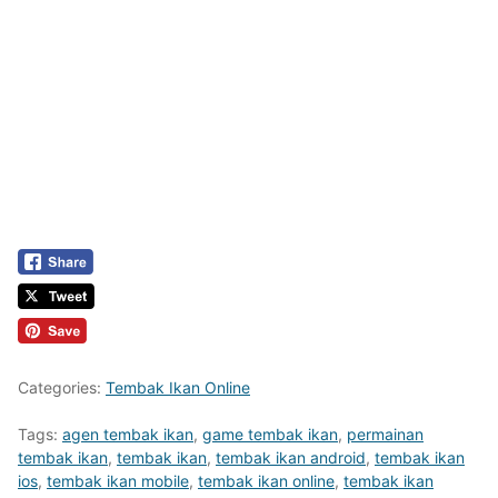
Categories:
Tembak Ikan Online
Tags:
agen tembak ikan
,
game tembak ikan
,
permainan
tembak ikan
,
tembak ikan
,
tembak ikan android
,
tembak ikan
ios
,
tembak ikan mobile
,
tembak ikan online
,
tembak ikan