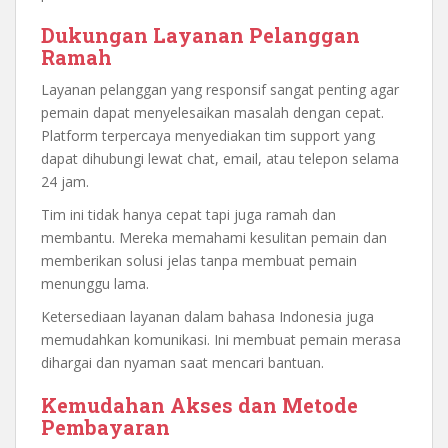
Dukungan Layanan Pelanggan
Ramah
Layanan pelanggan yang responsif sangat penting agar
pemain dapat menyelesaikan masalah dengan cepat.
Platform terpercaya menyediakan tim support yang
dapat dihubungi lewat chat, email, atau telepon selama
24 jam.
Tim ini tidak hanya cepat tapi juga ramah dan
membantu. Mereka memahami kesulitan pemain dan
memberikan solusi jelas tanpa membuat pemain
menunggu lama.
Ketersediaan layanan dalam bahasa Indonesia juga
memudahkan komunikasi. Ini membuat pemain merasa
dihargai dan nyaman saat mencari bantuan.
Kemudahan Akses dan Metode
Pembayaran