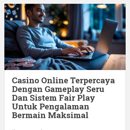
Casino Online Terpercaya
Dengan Gameplay Seru
Dan Sistem Fair Play
Untuk Pengalaman
Bermain Maksimal