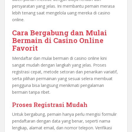
persyaratan yang jelas. Ini membantu pemain merasa
lebih tenang saat mengelola uang mereka di casino
online.
Cara Bergabung dan Mulai
Bermain di Casino Online
Favorit
Mendaftar dan mulai bermain di casino online kini
sangat mudah dengan langkah yang jelas. Proses
registrasi cepat, metode setoran dan penarikan variatif,
serta pilihan permainan yang sesuai selera membuat
pengguna bisa langsung menikmati pengalaman
bermain tanpa ribet.
Proses Registrasi Mudah
Untuk bergabung, pemain hanya perlu mengisi formulir
pendaftaran dengan data yang benar, seperti nama
lengkap, alamat email, dan nomor telepon. Verifikasi