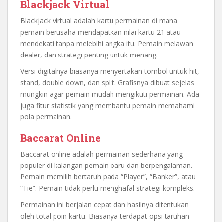
Blackjack Virtual
Blackjack virtual adalah kartu permainan di mana
pemain berusaha mendapatkan nilai kartu 21 atau
mendekati tanpa melebihi angka itu. Pemain melawan
dealer, dan strategi penting untuk menang.
Versi digitalnya biasanya menyertakan tombol untuk hit,
stand, double down, dan split. Grafisnya dibuat sejelas
mungkin agar pemain mudah mengikuti permainan. Ada
juga fitur statistik yang membantu pemain memahami
pola permainan.
Baccarat Online
Baccarat online adalah permainan sederhana yang
populer di kalangan pemain baru dan berpengalaman.
Pemain memilih bertaruh pada “Player”, “Banker”, atau
“Tie”. Pemain tidak perlu menghafal strategi kompleks.
Permainan ini berjalan cepat dan hasilnya ditentukan
oleh total poin kartu. Biasanya terdapat opsi taruhan