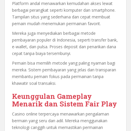
Platform andal menawarkan kemudahan akses lewat
berbagai perangkat seperti komputer dan smartphone.
Tampilan situs yang sederhana dan cepat membuat
pemain mudah menemukan permainan favorit.
Mereka juga menyediakan berbagai metode
pembayaran populer di Indonesia, seperti transfer bank,
e-wallet, dan pulsa. Proses deposit dan penarikan dana
cepat tanpa biaya tersembunyi.
Pemain bisa memilih metode yang paling nyaman bagi
mereka. Sistem pembayaran yang jelas dan transparan
membantu pemain fokus pada permainan tanpa
khawatir soal transaksi.
Keunggulan Gameplay
Menarik dan Sistem Fair Play
Casino online terpercaya menawarkan pengalaman
bermain yang seru dan adil. Mereka menggunakan
teknologi canggih untuk memastikan permainan