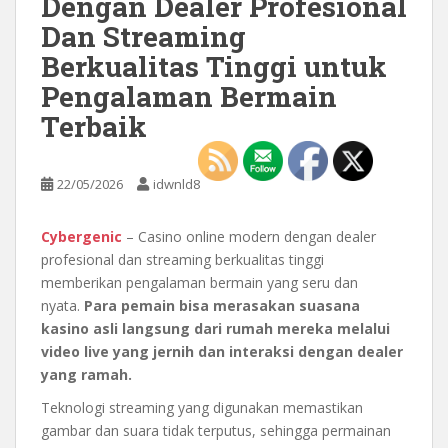
Dengan Dealer Profesional
Dan Streaming
Berkualitas Tinggi untuk
Pengalaman Bermain
Terbaik
22/05/2026
idwnld8
Cybergenic
– Casino online modern dengan dealer
profesional dan streaming berkualitas tinggi
memberikan pengalaman bermain yang seru dan
nyata.
Para pemain bisa merasakan suasana
kasino asli langsung dari rumah mereka melalui
video live yang jernih dan interaksi dengan dealer
yang ramah.
Teknologi streaming yang digunakan memastikan
gambar dan suara tidak terputus, sehingga permainan