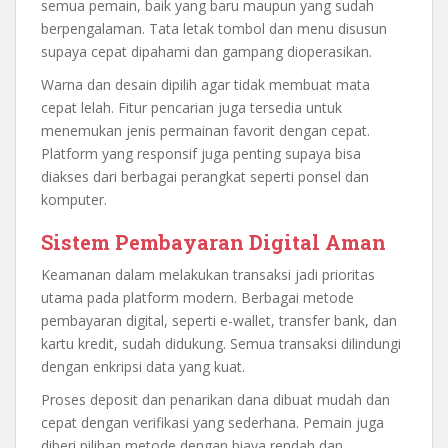
semua pemain, baik yang baru maupun yang sudah
berpengalaman. Tata letak tombol dan menu disusun
supaya cepat dipahami dan gampang dioperasikan.
Warna dan desain dipilih agar tidak membuat mata
cepat lelah. Fitur pencarian juga tersedia untuk
menemukan jenis permainan favorit dengan cepat.
Platform yang responsif juga penting supaya bisa
diakses dari berbagai perangkat seperti ponsel dan
komputer.
Sistem Pembayaran Digital Aman
Keamanan dalam melakukan transaksi jadi prioritas
utama pada platform modern. Berbagai metode
pembayaran digital, seperti e-wallet, transfer bank, dan
kartu kredit, sudah didukung. Semua transaksi dilindungi
dengan enkripsi data yang kuat.
Proses deposit dan penarikan dana dibuat mudah dan
cepat dengan verifikasi yang sederhana. Pemain juga
diberi pilihan metode dengan biaya rendah dan