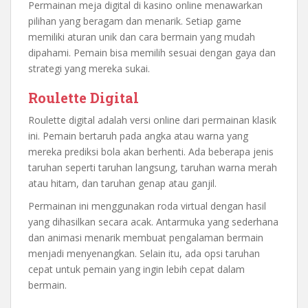
Permainan meja digital di kasino online menawarkan
pilihan yang beragam dan menarik. Setiap game
memiliki aturan unik dan cara bermain yang mudah
dipahami. Pemain bisa memilih sesuai dengan gaya dan
strategi yang mereka sukai.
Roulette Digital
Roulette digital adalah versi online dari permainan klasik
ini. Pemain bertaruh pada angka atau warna yang
mereka prediksi bola akan berhenti. Ada beberapa jenis
taruhan seperti taruhan langsung, taruhan warna merah
atau hitam, dan taruhan genap atau ganjil.
Permainan ini menggunakan roda virtual dengan hasil
yang dihasilkan secara acak. Antarmuka yang sederhana
dan animasi menarik membuat pengalaman bermain
menjadi menyenangkan. Selain itu, ada opsi taruhan
cepat untuk pemain yang ingin lebih cepat dalam
bermain.