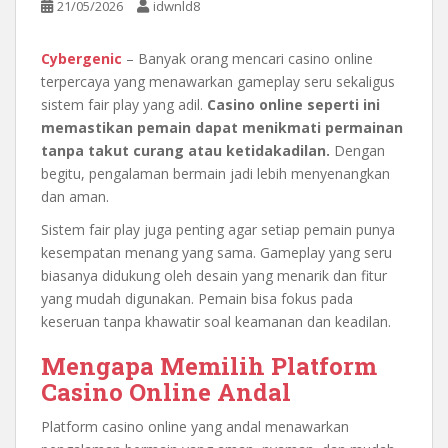
21/05/2026
idwnld8
Cybergenic
– Banyak orang mencari casino online
terpercaya yang menawarkan gameplay seru sekaligus
sistem fair play yang adil.
Casino online seperti ini
memastikan pemain dapat menikmati permainan
tanpa takut curang atau ketidakadilan.
Dengan
begitu, pengalaman bermain jadi lebih menyenangkan
dan aman.
Sistem fair play juga penting agar setiap pemain punya
kesempatan menang yang sama. Gameplay yang seru
biasanya didukung oleh desain yang menarik dan fitur
yang mudah digunakan. Pemain bisa fokus pada
keseruan tanpa khawatir soal keamanan dan keadilan.
Mengapa Memilih Platform
Casino Online Andal
Platform casino online yang andal menawarkan