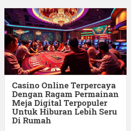
Casino Online Terpercaya
Dengan Ragam Permainan
Meja Digital Terpopuler
Untuk Hiburan Lebih Seru
Di Rumah