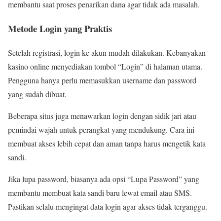
membantu saat proses penarikan dana agar tidak ada masalah.
Metode Login yang Praktis
Setelah registrasi, login ke akun mudah dilakukan. Kebanyakan
kasino online menyediakan tombol “Login” di halaman utama.
Pengguna hanya perlu memasukkan username dan password
yang sudah dibuat.
Beberapa situs juga menawarkan login dengan sidik jari atau
pemindai wajah untuk perangkat yang mendukung. Cara ini
membuat akses lebih cepat dan aman tanpa harus mengetik kata
sandi.
Jika lupa password, biasanya ada opsi “Lupa Password” yang
membantu membuat kata sandi baru lewat email atau SMS.
Pastikan selalu mengingat data login agar akses tidak terganggu.