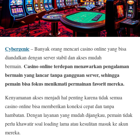
Cybergenic
– Banyak orang mencari casino online yang bisa
diandalkan dengan server stabil dan akses mudah
Casino online terdepan menawarkan pengalaman
bermain.
bermain yang lancar tanpa gangguan server, sehingga
pemain bisa fokus menikmati permainan favorit mereka.
Kenyamanan akses menjadi hal penting karena tidak semua
casino online bisa memberikan koneksi cepat dan tanpa
hambatan. Dengan layanan yang mudah dijangkau, pemain tidak
perlu khawatir soal loading lama atau kesulitan masuk ke akun
mereka.