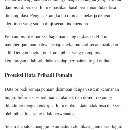
dan bisa diperiksa. Ini memastikan hasil permainan tidak bisa
dimanipulasi. Pengacak angka ini otomatis bekerja dengan
algoritma yang sudah diuji secara independen.
Pemain bisa memeriksa bagaimana angka diacak. Hal ini
memberi jaminan bahwa setiap angka muncul secara acak dan
adil. Dengan begitu, tidak ada pihak yang mempunyai
keuntungan tidak sah dalam setiap permainan togel online.
Proteksi Data Pribadi Pemain
Data pribadi semua pemain disimpan dengan sistem keamanan
tinggi. Informasi seperti nama, alamat, dan nomor rekening
dilindungi dengan enkripsi. Ini membuat data tidak bisa diakses
oleh pihak luar yang tidak berwenang.
Selain itu, situs menggunakan sistem otentikasi ganda saat login.