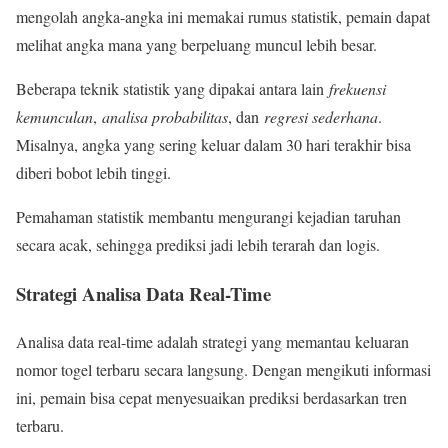
mengolah angka-angka ini memakai rumus statistik, pemain dapat
melihat angka mana yang berpeluang muncul lebih besar.
Beberapa teknik statistik yang dipakai antara lain
frekuensi
kemunculan
,
analisa probabilitas
, dan
regresi sederhana
.
Misalnya, angka yang sering keluar dalam 30 hari terakhir bisa
diberi bobot lebih tinggi.
Pemahaman statistik membantu mengurangi kejadian taruhan
secara acak, sehingga prediksi jadi lebih terarah dan logis.
Strategi Analisa Data Real-Time
Analisa data real-time adalah strategi yang memantau keluaran
nomor togel terbaru secara langsung. Dengan mengikuti informasi
ini, pemain bisa cepat menyesuaikan prediksi berdasarkan tren
terbaru.