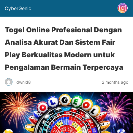
CyberGenic
Togel Online Profesional Dengan
Analisa Akurat Dan Sistem Fair
Play Berkualitas Modern untuk
Pengalaman Bermain Terpercaya
idwnld8
2 months ago