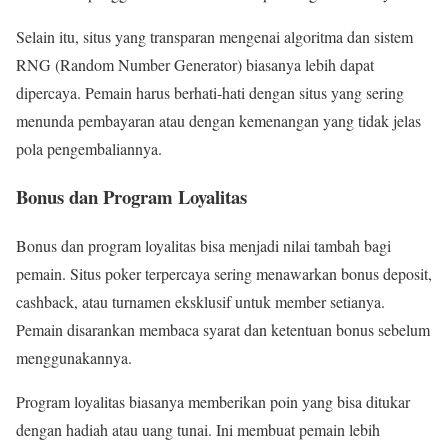
Selain itu, situs yang transparan mengenai algoritma dan sistem
RNG (Random Number Generator) biasanya lebih dapat
dipercaya. Pemain harus berhati-hati dengan situs yang sering
menunda pembayaran atau dengan kemenangan yang tidak jelas
pola pengembaliannya.
Bonus dan Program Loyalitas
Bonus dan program loyalitas bisa menjadi nilai tambah bagi
pemain. Situs poker terpercaya sering menawarkan bonus deposit,
cashback, atau turnamen eksklusif untuk member setianya.
Pemain disarankan membaca syarat dan ketentuan bonus sebelum
menggunakannya.
Program loyalitas biasanya memberikan poin yang bisa ditukar
dengan hadiah atau uang tunai. Ini membuat pemain lebih