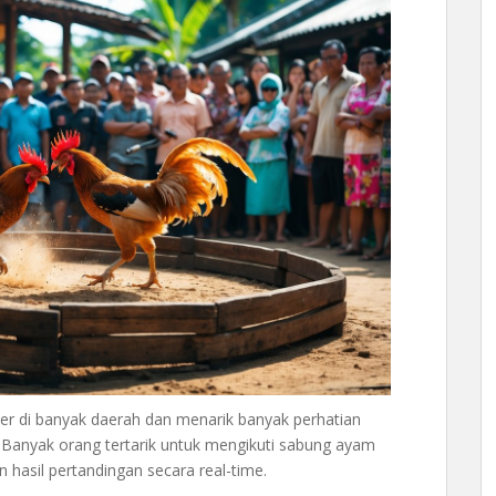
ler di banyak daerah dan menarik banyak perhatian
. Banyak orang tertarik untuk mengikuti sabung ayam
 hasil pertandingan secara real-time.