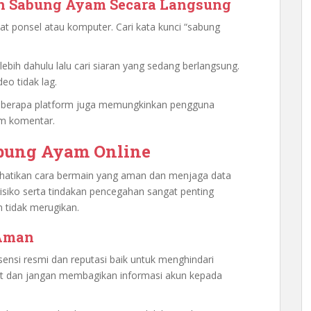
 Sabung Ayam Secara Langsung
at ponsel atau komputer. Cari kata kunci “sabung
ebih dahulu lalu cari siaran yang sedang berlangsung.
eo tidak lag.
 Beberapa platform juga memungkinkan pengguna
om komentar.
bung Ayam Online
hatikan cara bermain yang aman dan menjaga data
isiko serta tindakan pencegahan sangat penting
tidak merugikan.
 Aman
ensi resmi dan reputasi baik untuk menghindari
uat dan jangan membagikan informasi akun kepada