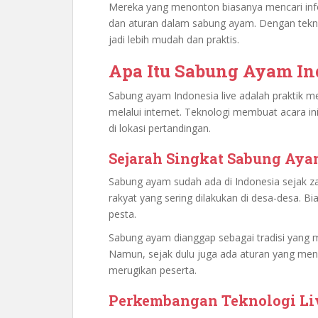
Mereka yang menonton biasanya mencari infor
dan aturan dalam sabung ayam. Dengan tekno
jadi lebih mudah dan praktis.
Apa Itu Sabung Ayam In
Sabung ayam Indonesia live adalah praktik 
melalui internet. Teknologi membuat acara in
di lokasi pertandingan.
Sejarah Singkat Sabung Aya
Sabung ayam sudah ada di Indonesia sejak z
rakyat yang sering dilakukan di desa-desa. B
pesta.
Sabung ayam dianggap sebagai tradisi yang
Namun, sejak dulu juga ada aturan yang menga
merugikan peserta.
Perkembangan Teknologi Li