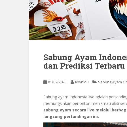
Sabung Ayam Indonesi
dan Prediksi Terbaru
01/07/2025
idwnld8
Sabung Ayam On
Sabung ayam Indonesia live adalah pertandin
memungkinkan penonton menikmati aksi seru
sabung ayam secara live melalui berbag
langsung pertandingan ini.