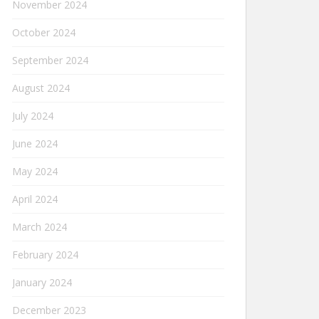
November 2024
October 2024
September 2024
August 2024
July 2024
June 2024
May 2024
April 2024
March 2024
February 2024
January 2024
December 2023