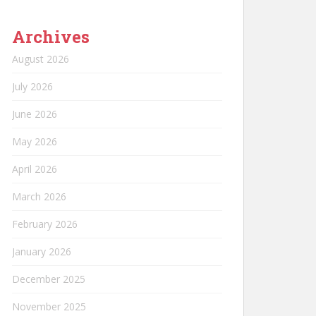
Archives
August 2026
July 2026
June 2026
May 2026
April 2026
March 2026
February 2026
January 2026
December 2025
November 2025