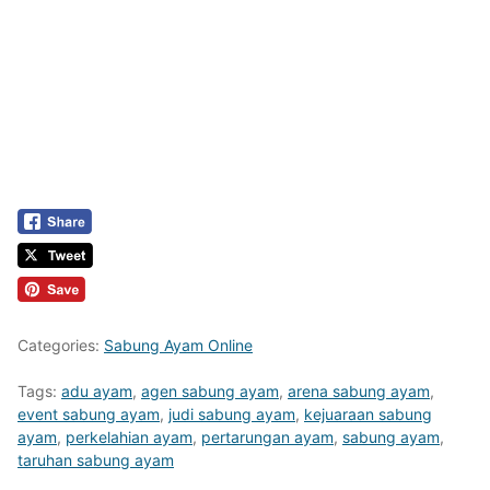
Categories:
Sabung Ayam Online
Tags:
adu ayam
,
agen sabung ayam
,
arena sabung ayam
,
event sabung ayam
,
judi sabung ayam
,
kejuaraan sabung
ayam
,
perkelahian ayam
,
pertarungan ayam
,
sabung ayam
,
taruhan sabung ayam